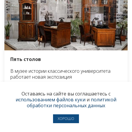
Пять столов
В музее истории классического университета
работает новая экспозиция
23 мая 2023
● КУЛЬТУРА
Оставаясь на сайте вы соглашаетесь с
использованием файлов куки
и
политикой
обработки персональных данных
● Новости
ХОРОШО
7 августа
Жители Пермского края получили квитанции за горячую