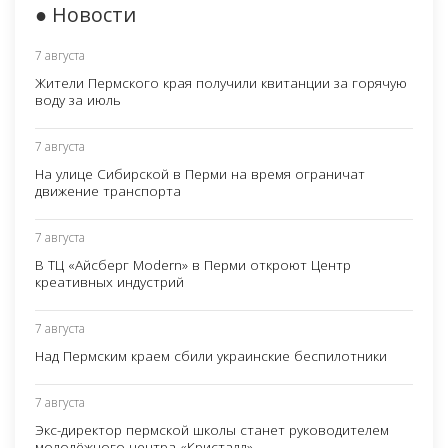
● Новости
7 августа
Жители Пермского края получили квитанции за горячую
воду за июль
7 августа
На улице Сибирской в Перми на время ограничат
движение транспорта
7 августа
В ТЦ «Айсберг Modern» в Перми откроют Центр
креативных индустрий
7 августа
Над Пермским краем сбили украинские беспилотники
7 августа
Экс-директор пермской школы станет руководителем
молодёжного центра «Кристалл»