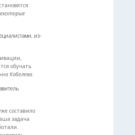
 становятся
некоторые
ециалистами, из-
тивации,
ится обучать
нна Кобелева
.
тавитель
.
же составило
наша задача
ботали.