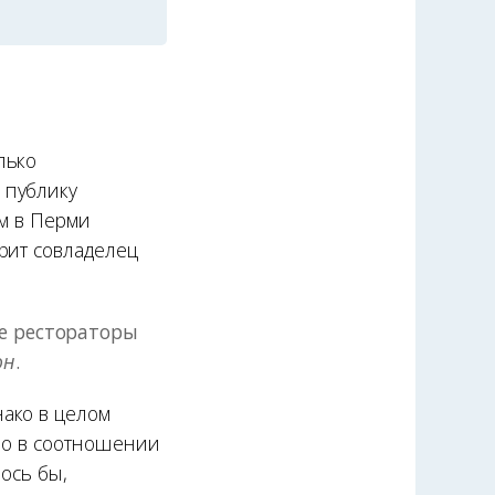
лько
 публику
им в Перми
рит совладелец
е рестораторы
он
.
ако в целом
ело в соотношении
лось бы,