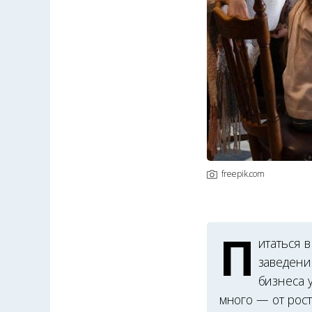
freepik.com
П
итаться 
заведени
бизнеса 
много — от рос