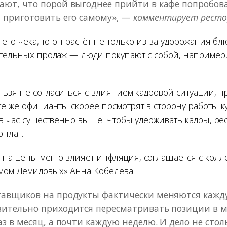
ют, что порой выгоднее прийти в кафе попробова
 приготовить его самому», —
комментирует рест
него чека, то он растёт не только из-за удорожания б
ительных продаж — люди покупают с собой, например
льзя не согласиться с влия­нием кадровой ситуации, 
те же официанты скорее посмотрят в сторону работы к
 в час существенно выше. Чтобы удерживать кадры, ре
плат.
 на цены меню влияет инфляция, соглашается с колл
мом Демидовых» Анна Кобелева.
тавщиков на продукты фактически меняются кажд
вительно приходится пересматривать позиции в 
аз в месяц, а почти каждую неделю. И дело не стол