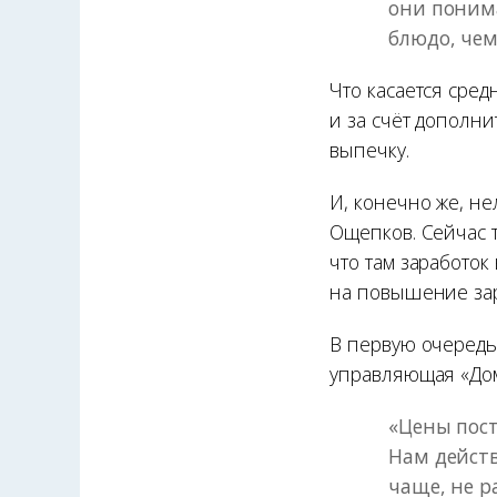
они понима
блюдо, чем
Что касается сред
и за счёт дополн
выпечку.
И, конечно же, не
Ощепков. Сейчас 
что там заработок
на повышение зар
В первую очередь
управляющая «До
«Цены пос
Нам дейст
чаще, не р