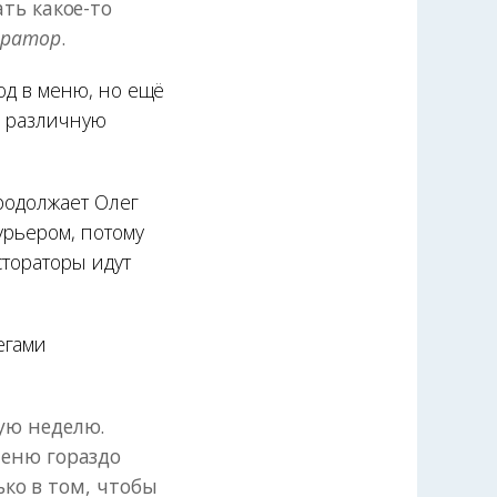
ть какое-то
оратор
.
люд в меню, но ещё
, различную
продолжает Олег
урьером, потому
стораторы идут
егами
ую неделю.
меню гораздо
ько в том, чтобы