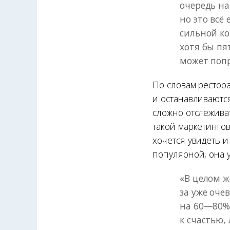
очередь на
но это всё
сильной ко
хотя бы пя
может поп
По словам рестор
и останавливаютс
сложно отслеживат
такой маркетинго
хочется увидеть и
популярной, она 
«В целом 
за уже оче
на 60—80%,
к счастью,