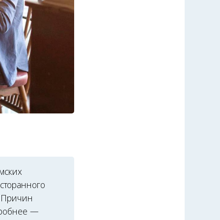
рмских
сторанного
. Причин
дробнее —