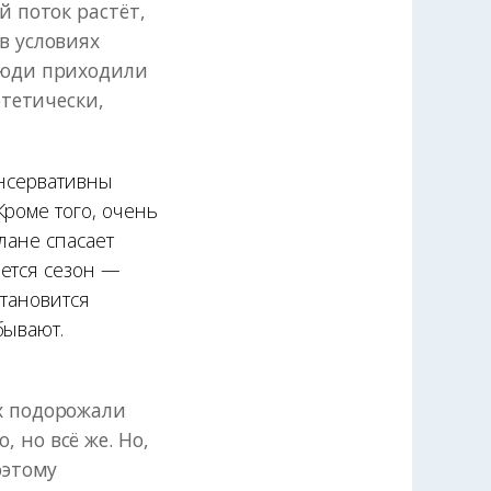
й поток растёт,
в условиях
люди приходили
отетически,
онсервативны
Кроме того, очень
лане спасает
яется сезон —
становится
бывают.
х подорожали
 но всё же. Но,
оэтому