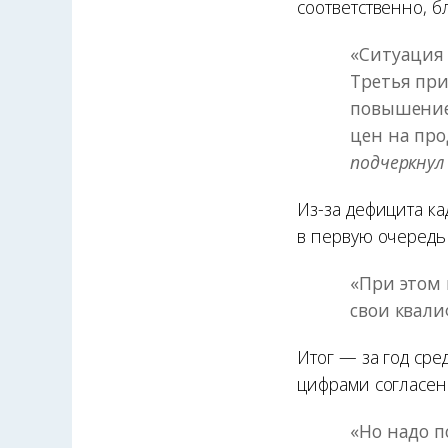
соответственно, б
«Ситуация 
Третья при
повышение 
цен на про
подчеркнул
Из-за дефицита к
в первую очередь
«При этом 
свои квал
Итог — за год ср
цифрами согласен
«Но надо п