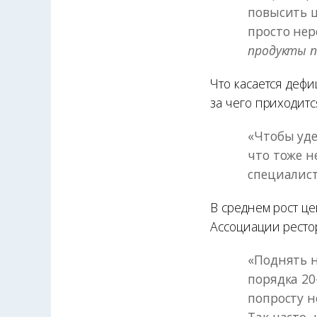
повысить ц
просто не
продукты п
Что касается дефи
за чего приходитс
«Чтобы уд
что тоже н
специалист
В среднем рост це
Ассоциации ресто
«Поднять 
порядка 20
попросту н