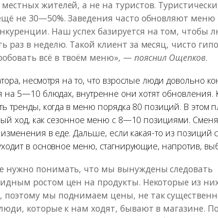
 местных жителей, а не на туристов. Туристически
 ещё не 30—50%. Заведения часто обновляют меню 
нкуренции. Наш успех базируется на том, чтобы 
ть раз в неделю. Такой клиент за месяц, чисто гип
робовать всё в твоём меню», —
пояснил Ощепков
.
атора, несмотря на то, что взрослые люди довольно к
я на 5—10 блюдах, внутренне они хотят обновления. 
ь тренды, когда в меню порядка 80 позиций. В этом п
вый ход, как сезонное меню с 8—10 позициями. Смен
 изменения в еде. Дальше, если какая-то из позиций 
уходит в основное меню, стагнирующие, напротив, вы
же нужно понимать, что мы вынуждены следовать
видным ростом цен на продукты. Некоторые из ни
 поэтому мы поднимаем цены, не так существенно,
 люди, которые к нам ходят, бывают в магазине. П