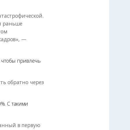
катастрофической.
и раньше
том
кадров», —
, чтобы привлечь
ть обратно через
%. С такими
ванный в первую