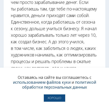
чем просто зарабатывание денег. Если
ты работаешь там, где тебе по-настоящему
нравится, деньги приходят сами собой.
Единственное, когда работаешь от сезона
к сезону, дольше учиться бизнесу. Я начал
хорошо зарабатывать только лет через 10,
как создал бизнес. А до этого учился,
в том числе, как заботиться о людях, каких
художников нанимать, как оптимизировать
процессы и решать проблемы в сжатые
сроки, как доставать лёд и какого
он должен быть качества,
Оставаясь на сайте вы соглашаетесь с
как его готовить — всё это имеет
использованием файлов куки
и
политикой
обработки персональных данных
значение.
ХОРОШО
— Каково с творческими людьми?