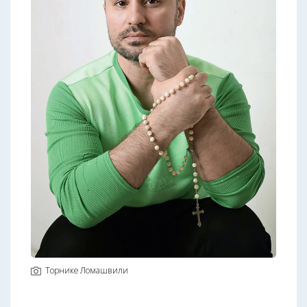
Торнике Ломашвили