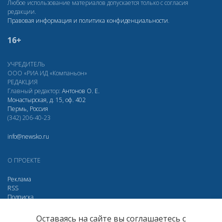
Любое использование материалов допускается только с согласия
редакции.
Правовая информация и политика конфиденциальности
.
16+
УЧРЕДИТЕЛЬ
ООО «РИА ИД «Компаньон»
РЕДАКЦИЯ
Главный редактор:
Антонов О. Е.
Монастырская, д. 15, оф. 402
Пермь, Россия
(342) 206-40-23
info@newsko.ru
О ПРОЕКТЕ
Реклама
RSS
Подписка
Дзен
Макс
Вконтакте
Одноклассники
Оставаясь на сайте вы соглашаетесь с