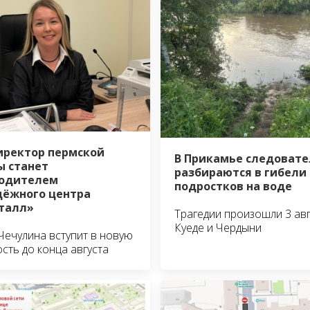
иректор пермской
В Прикамье следовате
 станет
разбираются в гибели
водителем
подростков на воде
ёжного центра
талл»
Трагедии произошли 3 авг
Куеде и Чердыни
Чечулина вступит в новую
сть до конца августа