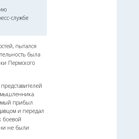
нию
ресс-службе
остей, пытался
ятельность была
ики Пермского
и представителей
умышленника.
яемый прибыл
одавцом и передал
ак боевой
они не были