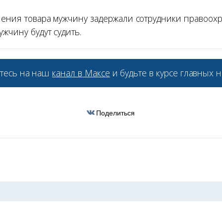
чения товара мужчину задержали сотрудники правоох
ужчину будут судить.
тесь на наш
канал в Максе
и будьте в курсе главных н
Поделиться