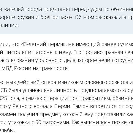
з жителей города предстанет перед судом по обвине
ороте оружия и боеприпасов. Об этом рассказали в п
олиции.
нили, что 43-летний пермяк, не имеющий ранее судим
й пистолет и патроны к нему. Его противоправная де
расследования уголовного дела, которое вели сотрудн
 МВД России на транспорте.
местных действий оперативников уголовного розыска 
СБ была установлена личность предполагаемого зло
025 года, в рамках операции под прикрытием, обвин
то у Речного вокзала Перми. Там он встретился с пр
 а взамен получил предмет, который ему представили к
 три упаковки с 50 патронами. Как выяснилось позже, 
ельбы.