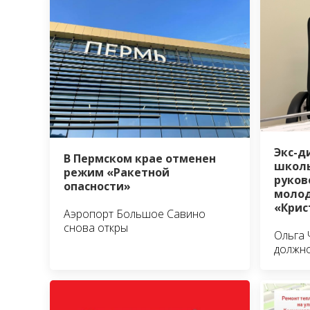
Экс-д
В Пермском крае отменен
школы
режим «Ракетной
руко
опасности»
молод
«Крис
Аэропорт Большое Савино
снова откры
Ольга 
должно