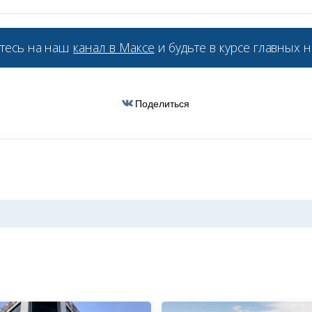
тесь на наш
канал в Максе
и будьте в курсе главных н
Поделиться