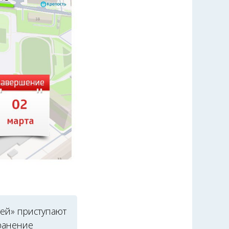
тей» приступают
транение