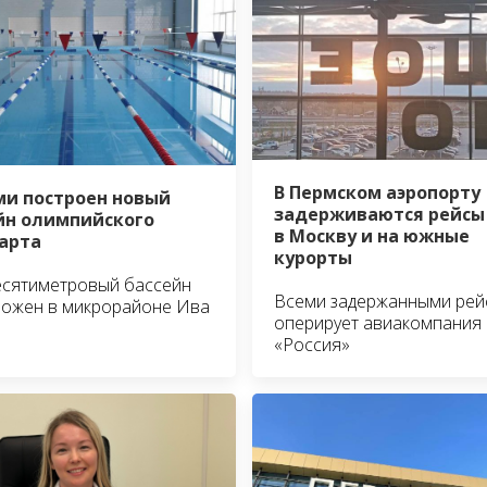
В Пермском аэропорту
ми построен новый
задерживаются рейсы
йн олимпийского
в Москву и на южные
арта
курорты
есятиметровый бассейн
Всеми задержанными рей
ложен в микрорайоне Ива
оперирует авиакомпания
«Россия»