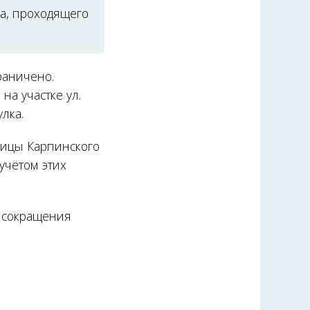
а, проходящего
раничено.
на участке ул.
лка.
улицы Карпинского
учётом этих
я сокращения