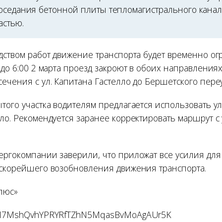
оседания бетонной плиты тепломагистрального канал
астью.
одством работ движение транспорта будет временно ог
 до 6:00 2 марта проезд закроют в обоих направлениях 
ечения с ул. Капитана Гастелло до Бершетского переу
ытого участка водителям предлагается использовать 
ло. Рекомендуется заранее корректировать маршрут с 
ергокомпании заверили, что приложат все усилия дл
 скорейшего возобновления движения транспорта.
люс»
fDM7MshQvhYPRYRfTZhN5MqasBvMoAgAUr5K