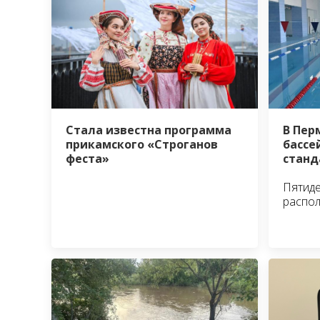
В Пер
Стала известна программа
бассе
прикамского «Строганов
станд
феста»
Пятид
распо