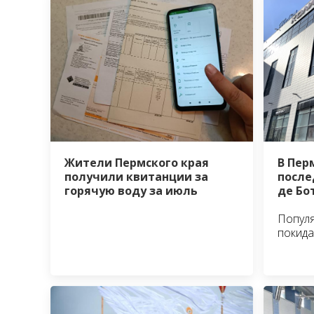
Жители Пермского края
В Пер
получили квитанции за
после
горячую воду за июль
де Бо
Популя
покида