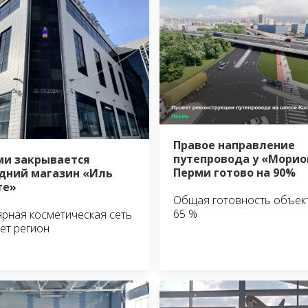
Правое направление
путепровода у «Морио
ми закрывается
Перми готово на 90%
дний магазин «Иль
те»
Общая готовность объек
65 %
рная косметическая сеть
ет регион