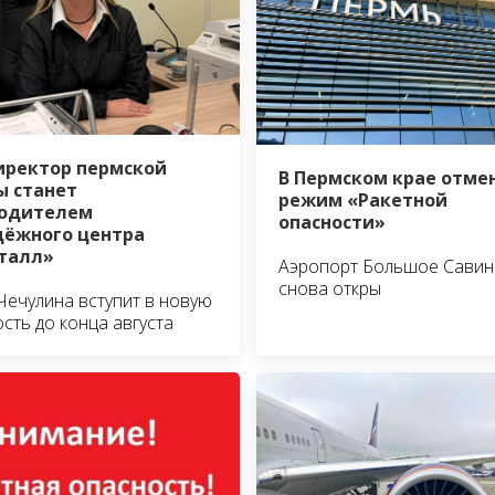
иректор пермской
В Пермском крае отме
 станет
режим «Ракетной
водителем
опасности»
ёжного центра
талл»
Аэропорт Большое Савин
снова откры
Чечулина вступит в новую
сть до конца августа