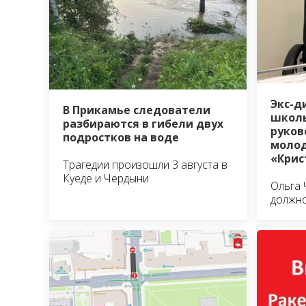
Экс-д
В Прикамье следователи
школы
разбираются в гибели двух
руко
подростков на воде
молод
«Крис
Трагедии произошли 3 августа в
Куеде и Чердыни
Ольга 
должно