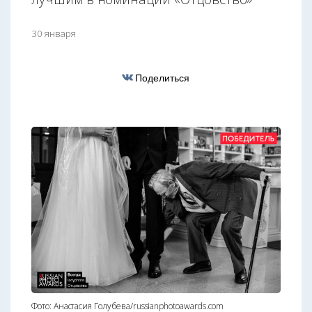
30 января
Поделиться
Фото: Анастасия Голубева/russianphotoawards.com