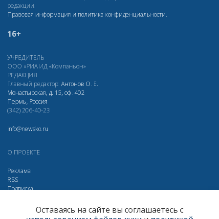
редакции.
Правовая информация и политика конфиденциальности
.
16+
УЧРЕДИТЕЛЬ
ООО «РИА ИД «Компаньон»
РЕДАКЦИЯ
Главный редактор:
Антонов О. Е.
Монастырская, д. 15, оф. 402
Пермь, Россия
(342) 206-40-23
info@newsko.ru
О ПРОЕКТЕ
Реклама
RSS
Подписка
Дзен
Макс
Вконтакте
Одноклассники
Оставаясь на сайте вы соглашаетесь с