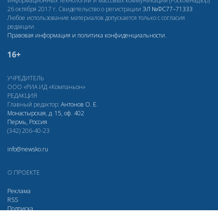
информационных технологий и массовых коммуникаций (Роскомнадзор)
26 октября 2017 г. Свидетельство о регистрации
ЭЛ
№ФС77–71333
Любое использование материалов допускается только с согласия
редакции.
Правовая информация и политика конфиденциальности
.
16+
УЧРЕДИТЕЛЬ
ООО «РИА ИД «Компаньон»
РЕДАКЦИЯ
Главный редактор:
Антонов О. Е.
Монастырская, д. 15, оф. 402
Пермь, Россия
(342) 206-40-23
info@newsko.ru
О ПРОЕКТЕ
Реклама
RSS
Подписка
Дзен
МАХ
Вконтакте