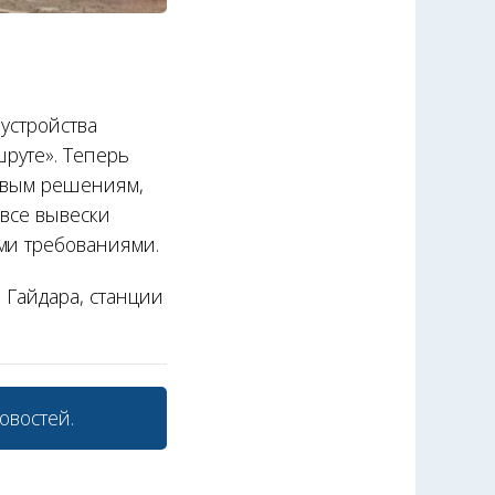
устройства
руте». Теперь
товым решениям,
 все вывески
ми требованиями.
 Гайдара, станции
овостей.