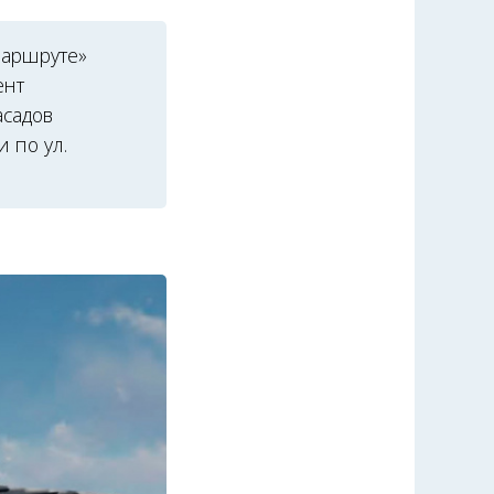
маршруте»
ент
асадов
и по ул.