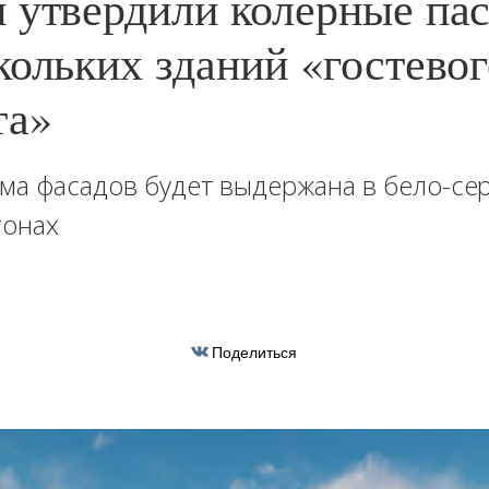
 утвердили колерные па
кольких зданий «гостевог
та»
ма фасадов будет выдержана в бело-се
тонах
Поделиться