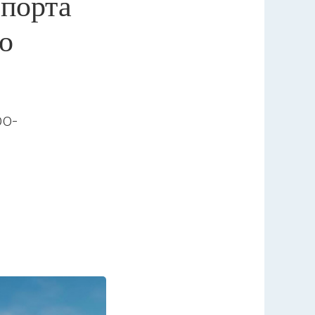
спорта
о
ро-