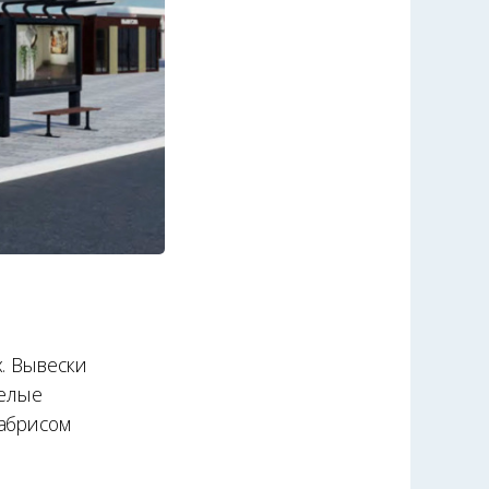
. Вывески
белые
 абрисом