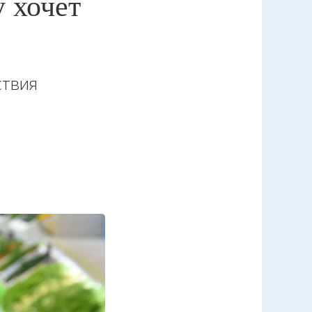
у хочет
ствия