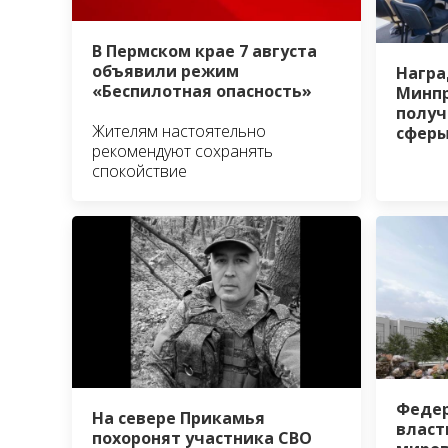
В Пермском крае 7 августа
объявили режим
Награ
«Беспилотная опасность»
Минп
получ
Жителям настоятельно
сферы
рекомендуют сохранять
спокойствие
Федер
На севере Прикамья
власт
похоронят участника СВО