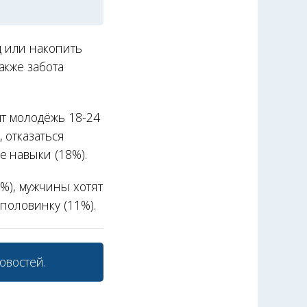
 или накопить
акже забота
ит молодёжь 18-24
 отказаться
е навыки (18%).
), мужчины хотят
половинку (11%).
овостей.