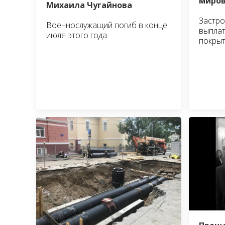
миров
Михаила Чугайнова
Застро
Военнослужащий погиб в конце
выплат
июля этого года
покрыт