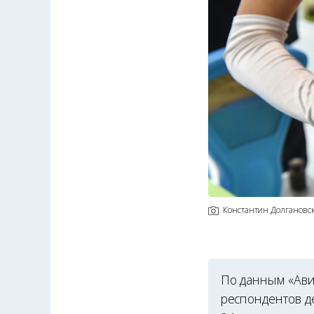
Константин Долгановс
По данным «Ави
респондентов де