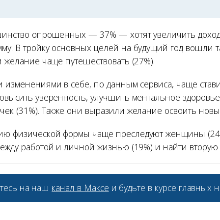
шинство опрошенных — 37% — хотят увеличить доход
му. В тройку основных целей на будущий год вошли т
и желание чаще путешествовать (27%).
и изменениями в себе, по данным сервиса, чаще став
повысить уверенность, улучшить ментальное здоровье,
чек (31%). Также они выразили желание освоить новы
ию физической формы чаще преследуют женщины (24%
между работой и личной жизнью (19%) и найти вторую 
тесь на наш
канал в Максе
и будьте в курсе главных н