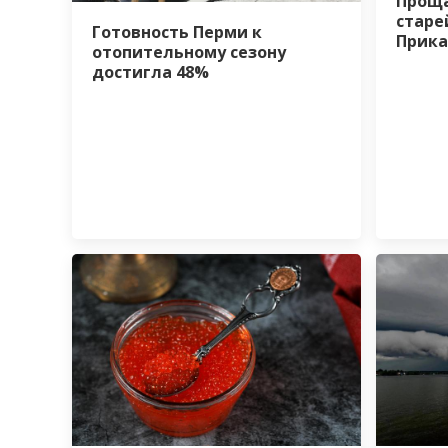
Проща
стар
Готовность Перми к
Прика
отопительному сезону
достигла 48%