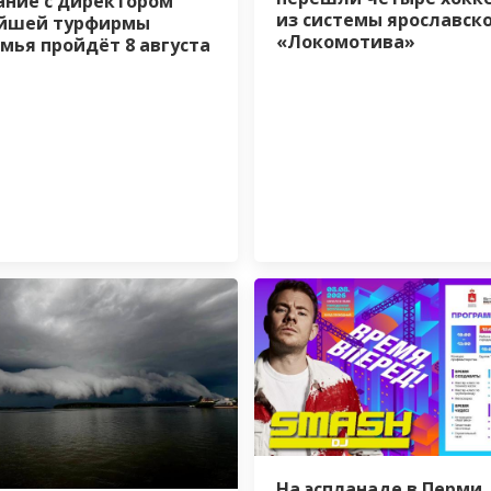
ние с директором
из системы ярославск
ейшей турфирмы
«Локомотива»
мья пройдёт 8 августа
На эспланаде в Перми