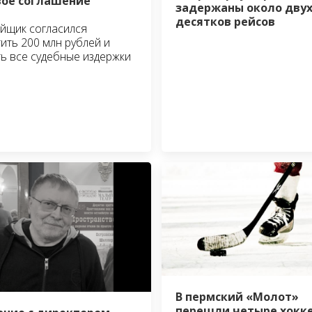
ое соглашение
задержаны около дву
десятков рейсов
йщик согласился
ить 200 млн рублей и
ь все судебные издержки
В пермский «Молот»
перешли четыре хокк