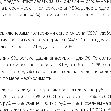
) предпочитают делать заказы онлайн — особенно н
На втором месте — супермаркеты (45%), далее следуют
ые магазины (41%). Покупки в соцсетях совершают 7
ов ключевыми критериями остаются цена (65%), удобс
актичность и качество материалов (44%). Отзывы други
олговечность — 21%, дизайн — 20%.
 для 9%, рекомендации знакомых — для 6%. Готовить
сновном осенью: ноябрь — 31%, октябрь — 27%, сен
вершают 6%, 7% откладывают их до наступления холод
 по мере необходимости.
жета выглядит следующим образом: до 5 тыс. руб. — 
-20 тыс. руб. — 25%, 20 001-35 тыс. руб. — 14%, 35 001
с. руб. — 2%, свыше 100 тыс. руб. — 1%. В среднем на
овары жители округа планируют потратить 16 742 руб