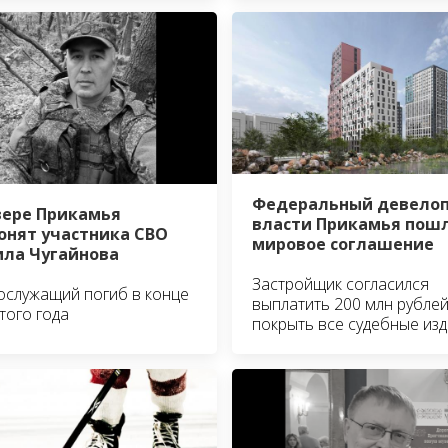
Федеральный девелоп
вере Прикамья
власти Прикамья пошл
онят участника СВО
мировое соглашение
ла Чугайнова
Застройщик согласился
служащий погиб в конце
выплатить 200 млн рублей
того года
покрыть все судебные из