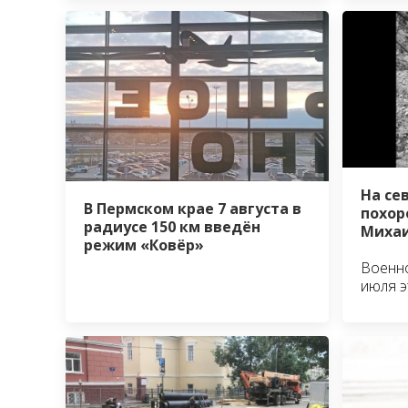
На се
В Пермском крае 7 августа в
похор
радиусе 150 км введён
Михаи
режим «Ковёр»
Военно
июля э