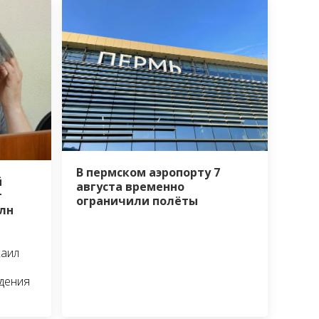
В пермском аэропорту 7
й
августа временно
т
ограничили полёты
лн
хаил
едения