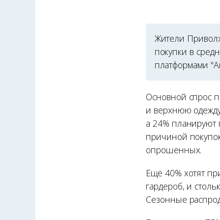
Жители Приволж
покупки в средн
платформами "Ав
Основной спрос п
и верхнюю одежду
а 24% планируют 
причиной покупок
опрошенных.
Ещё 40% хотят пр
гардероб, и столь
Сезонные распрод