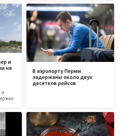
ер и
и на
В аэропорту Перми
задержаны около двух
десятков рейсов
 и
держки