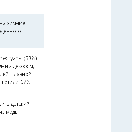
 на зимние
ведённого
сессуары (58%)
дним декором,
лей. Главной
ответили 67%
ить детский
из моды.