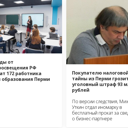
ды от
росвещения РФ
Покупателю налогово
ат 172 работника
тайны из Перми грози
 образования Перми
уголовный штраф 93 м
рублей
По версии следствия, Ми
Уткин отдал иномарку в
бесплатный прокат за св
о бизнес-партнере