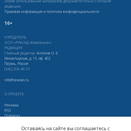
Любое использование материалов допускается только с согласия
редакции.
Правовая информация и политика конфиденциальности
.
16+
УЧРЕДИТЕЛЬ
ООО «РИА ИД «Компаньон»
РЕДАКЦИЯ
Главный редактор:
Антонов О. Е.
Монастырская, д. 15, оф. 402
Пермь, Россия
(342) 206-40-23
info@newsko.ru
О ПРОЕКТЕ
Реклама
RSS
Подписка
Дзен
Макс
Вконтакте
Одноклассники
Оставаясь на сайте вы соглашаетесь с