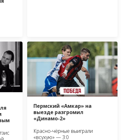
ия
Пермский «Амкар» на
аля
выезде разгромил
м
«Динамо-2»
овым
Красно-чёрные выиграли
тзис
«всухую» — 3:0
ой