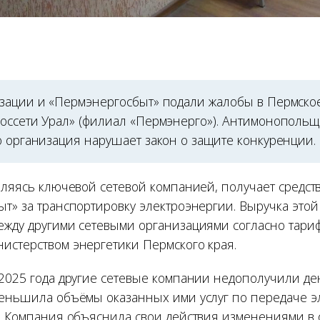
зации и «Пермэнергосбыт» подали жалобы в Пермско
оссети Урал» (филиал «Пермэнерго»). Антимонополь
о организация нарушает закон о защите конкуренции.
вляясь ключевой сетевой компанией, получает средст
ыт» за транспортировку электроэнергии. Выручка это
ежду другими сетевыми организациями согласно тар
истерством энергетики Пермского края.
 2025 года другие сетевые компании недополучили де
меньшила объёмы оказанных ими услуг по передаче э
в. Компания объяснила свои действия изменениями в