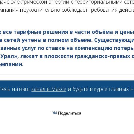
едаче электрической энергии с территориальными сет
мпания неукоснительно соблюдает требования дейс
 все тарифные решения в части объёма и цены
е сетей учтены в полном объеме. Существующи
занных услуг по ставке на компенсацию потерь
 Урал», лежат в плоскости гражданско-правых
омпании.
тесь на наш
канал в Максе
и будьте в курсе главных н
Поделиться