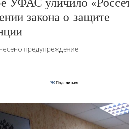
е УФАС уличило «Россе
ении закона о защите
нции
несено предупреждение
Поделиться