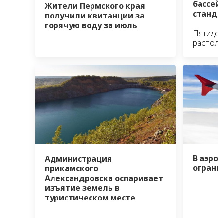
бассе
Жители Пермского края
станд
получили квитанции за
горячую воду за июль
Пятид
распо
В аэр
Администрация
огран
прикамского
Александровска оспаривает
изъятие земель в
туристическом месте