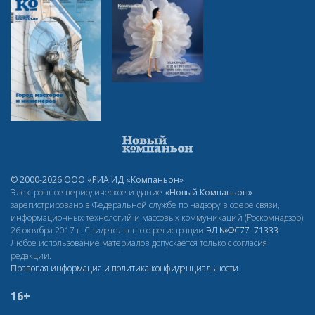
© 2000-2026 ООО «РИА ИД «Компаньон»
Электронное периодическое издание
«Новый Компаньон»
зарегистрировано в Федеральной службе по надзору в сфере связи,
информационных технологий и массовых коммуникаций (Роскомнадзор)
26 октября 2017 г. Свидетельство о регистрации
ЭЛ
№ФС77–71333
Любое использование материалов допускается только с согласия
редакции.
Правовая информация и политика конфиденциальности
.
16+