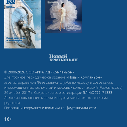
© 2000-2026 ООО «РИА ИД «Компаньон»
Электронное периодическое издание
«Новый Компаньон»
зарегистрировано в Федеральной службе по надзору в сфере связи,
информационных технологий и массовых коммуникаций (Роскомнадзор)
26 октября 2017 г. Свидетельство о регистрации
ЭЛ
№ФС77–71333
Любое использование материалов допускается только с согласия
редакции.
Правовая информация и политика конфиденциальности
.
16+