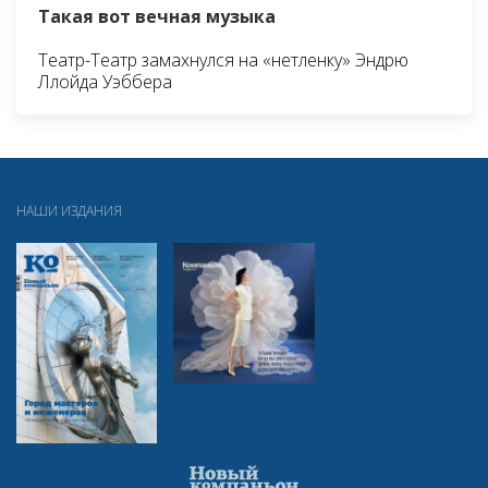
Такая вот вечная музыка
Театр-Театр замахнулся на «нетленку» Эндрю
Ллойда Уэббера
НАШИ ИЗДАНИЯ