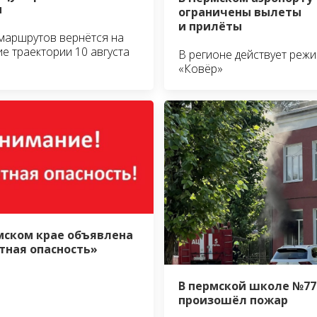
и
ограничены вылеты
и прилёты
маршрутов вернётся на
е траектории 10 августа
В регионе действует реж
«Ковёр»
мском крае объявлена
тная опасность»
В пермской школе №77
произошёл пожар