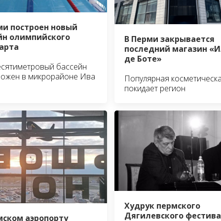
ми построен новый
йн олимпийского
В Перми закрывается
арта
последний магазин «И
де Боте»
есятиметровый бассейн
ложен в микрорайоне Ива
Популярная косметическа
покидает регион
Худрук пермского
Дягилевского фестив
мском аэропорту