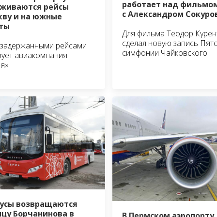
работает над фильмо
живаются рейсы
с Александром Сокур
кву и на южные
ты
Для фильма Теодор Курен
сделал новую запись Пят
 задержанными рейсами
симфонии Чайковского
ует авиакомпания
ия»
усы возвращаются
ицу Борчанинова в
В Пермском аэропорту