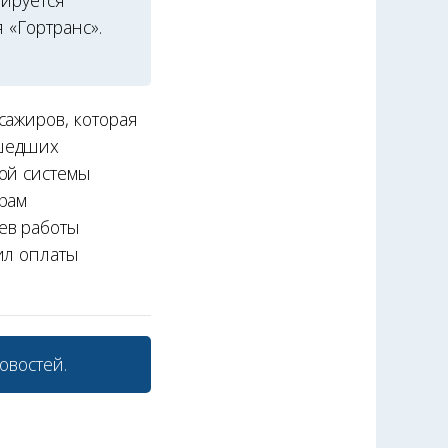
нируется
 «Гортранс».
сажиров, которая
ошедших
той системы
ерам
ев работы
ил оплаты
овостей.