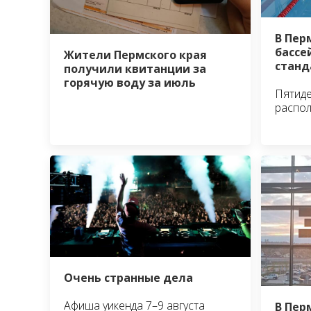
В Пер
бассе
Жители Пермского края
станд
получили квитанции за
горячую воду за июль
Пятид
распо
Очень странные дела
Афиша уикенда 7–9 августа
В Пер