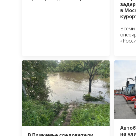
задер
в Мос
курор
Всеми
оперир
«Росс
Автоб
на ул
В Прикамье следователи