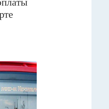
оплаты
рте