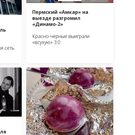
Пермский «Амкар» на
выезде разгромил
«Динамо-2»
ль
Красно-чёрные выиграли
«всухую» 3:0
я сеть
аля