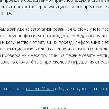
ы проезда в общественном транспорте. Для этого пла
рить штат контролеров муниципального предприятия
ВЕТТА.
была запущена автоматизированная система учета пас
го времени фиксирует расхождения между числом в
й и количеством оплативших проезд. Информация с э
информационных табло в салонах и доступна контрол
 проверочных мероприятий. За первые девять месяц
тавлено около 16 тыс. протоколов о нарушениях прав
тесь на наш
канал в Максе
и будьте в курсе главных н
Поделиться