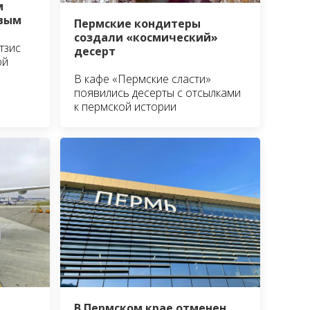
м
овым
Пермские кондитеры
создали «космический»
тзис
десерт
ой
В кафе «Пермские сласти»
появились десерты с отсылками
к пермской истории
В Пермском крае отменен