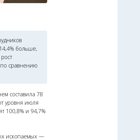
рудников
 14,4% больше,
 рост
% по сравнению
нем составила 78
 от уровня июля
ят 100,8% и 94,7%
ных ископаемых —