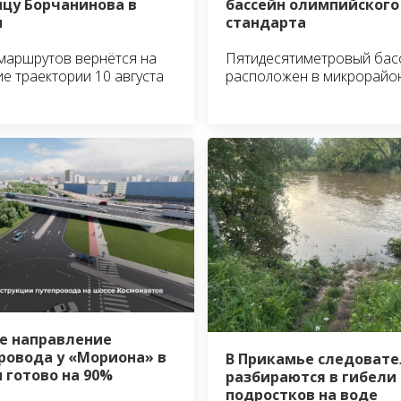
бассейн олимпийского
ицу Борчанинова в
стандарта
и
Пятидесятиметровый бас
маршрутов вернётся на
расположен в микрорайо
е траектории 10 августа
е направление
ровода у «Мориона» в
В Прикамье следовате
 готово на 90%
разбираются в гибели
подростков на воде