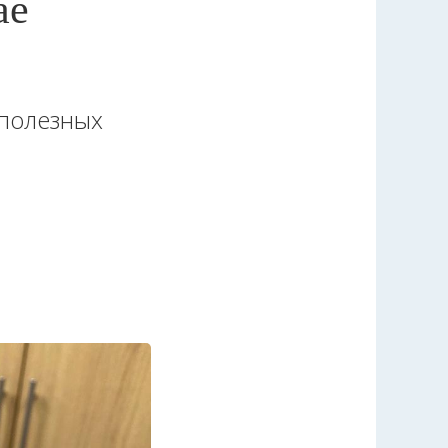
ае
 полезных