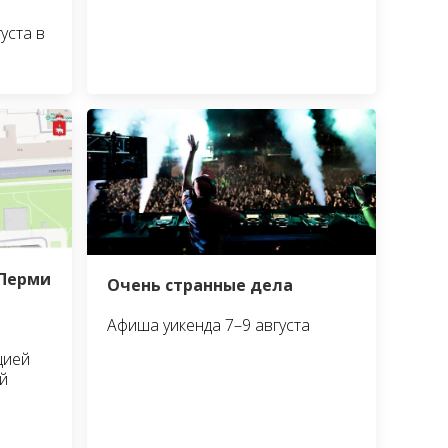
уста в
 Перми
Очень странные дела
Афиша уикенда 7–9 августа
цией
й