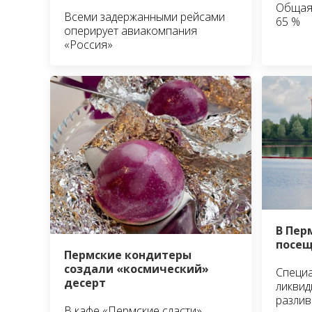
Общая
Всеми задержанными рейсами
65 %
оперирует авиакомпания
«Россия»
В Пер
посещ
Пермские кондитеры
создали «космический»
Специ
десерт
ликвид
разлив
В кафе «Пермские сласти»