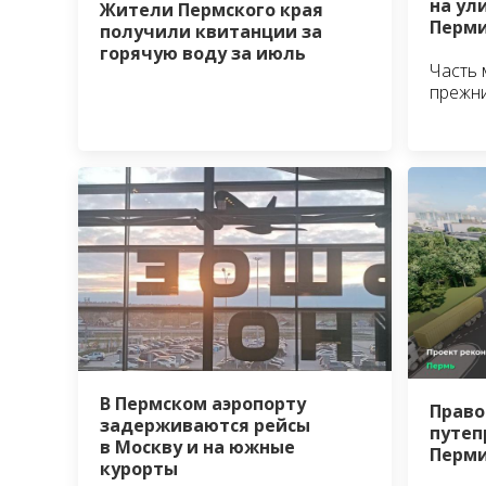
на ул
Жители Пермского края
Перм
получили квитанции за
горячую воду за июль
Часть 
прежни
В Пермском аэропорту
Право
задерживаются рейсы
путеп
в Москву и на южные
Перми
курорты