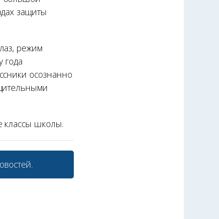
одах защиты
лаз, режим
у года
ассники осознанно
бщительными
е классы школы.
овостей.