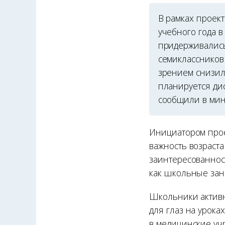
В рамках проек
учебного года в
придерживались
семиклассников
зрением снизил
планируется ди
сообщили в мин
Инициатором про
важность возраст
заинтересованнос
как школьные зан
Школьники активн
для глаз на урока
в медицинские уч