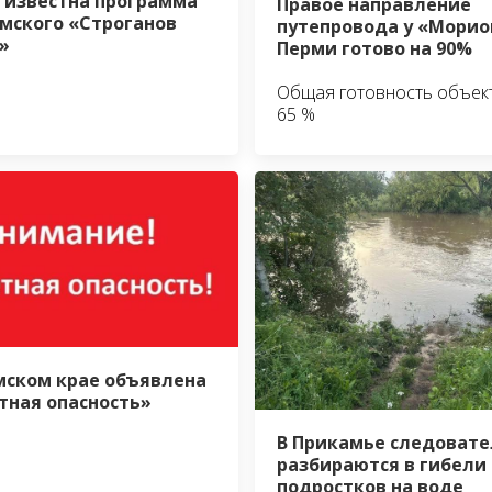
 известна программа
Правое направление
мского «Строганов
путепровода у «Морио
»
Перми готово на 90%
Общая готовность объек
65 %
мском крае объявлена
тная опасность»
В Прикамье следовате
разбираются в гибели
подростков на воде