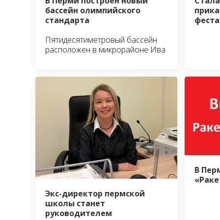
В Перми построен новый
Стала
бассейн олимпийского
прика
стандарта
феста
Пятидесятиметровый бассейн
расположен в микрорайоне Ива
В Пер
«Раке
Экс-директор пермской
школы станет
руководителем