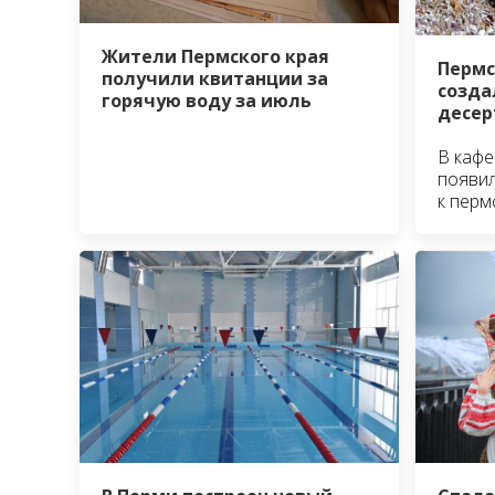
Жители Пермского края
Пермс
получили квитанции за
созда
горячую воду за июль
десер
В кафе
появил
к перм