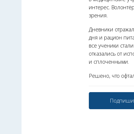
интерес. Волонтё
зрения.
Дневники отражал
дня и рацион пита
все ученики стал
отказались от ис
и сплоченными.
Решено, что офта
Подпиши