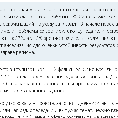
та «Школьная медицина: забота о зрении подростков» 
 седьмом классе школы №55 им. Г.Ф. Сивкова ученики
 рекомендаций по уходу за глазами. В начале проект
 имели проблемы со зрением. К концу года количество
ось на 37%, а у 13% зрение значительно улучшилось.
спансеризация для оценки устойчивости результатов. 
здраве региона.
екта выступила школьный фельдшер Юлия Баяндина.
а 12-13 лет для формирования здоровых привычек. Д
ти была разработана комплексная программа, охват
ятия, так и домашние задания.
о участвовали в проекте, заполняя дневники, выпол
х, слушая радиопередачи и выпуская тематическую газе
реждения и общение с офтальмологами также вызвал