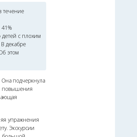
в течение
а 41%
 детей с плохим
 В декабре
Об этом
 Она подчеркнула
ля повышения
ывающая
няя упражнения
ту. Экскурсии
и большой