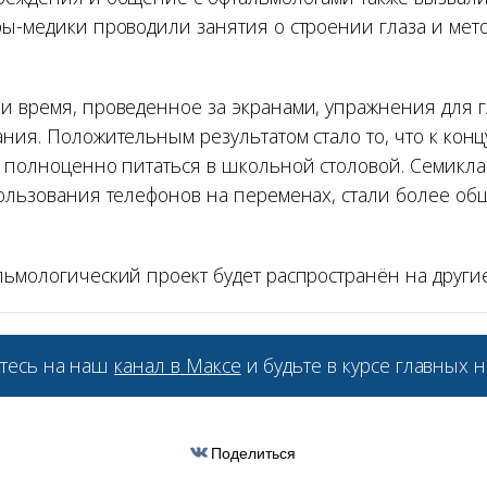
ры-медики проводили занятия о строении глаза и мет
и время, проведенное за экранами, упражнения для г
ния. Положительным результатом стало то, что к конц
и полноценно питаться в школьной столовой. Семикл
пользования телефонов на переменах, стали более о
льмологический проект будет распространён на други
тесь на наш
канал в Максе
и будьте в курсе главных н
Поделиться