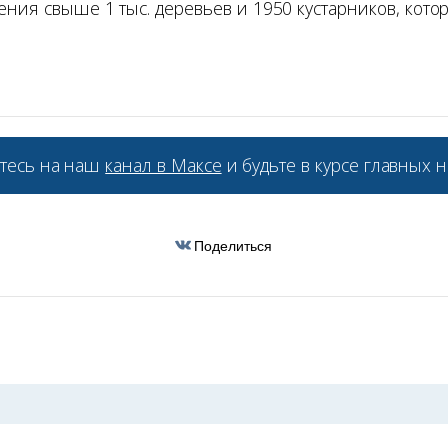
ния свыше 1 тыс. деревьев и 1950 кустарников, кото
тесь на наш
канал в Максе
и будьте в курсе главных н
Поделиться