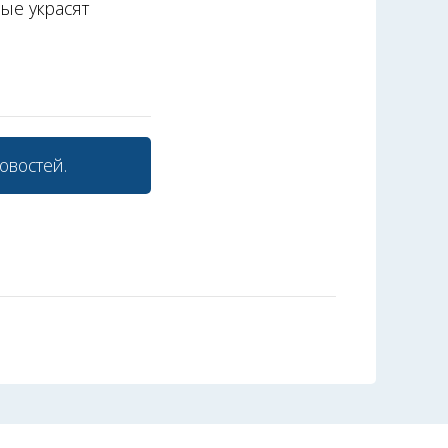
рые украсят
овостей.