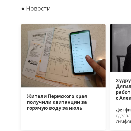
● Новости
Худру
Дягил
работ
Жители Пермского края
с Але
получили квитанции за
горячую воду за июль
Для фи
сделал
симфо