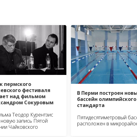
к пермского
евского фестиваля
В Перми построен нов
ает над фильмом
бассейн олимпийского
ксандром Сокуровым
стандарта
льма Теодор Курентзис
Пятидесятиметровый бас
 новую запись Пятой
расположен в микрорайо
нии Чайковского