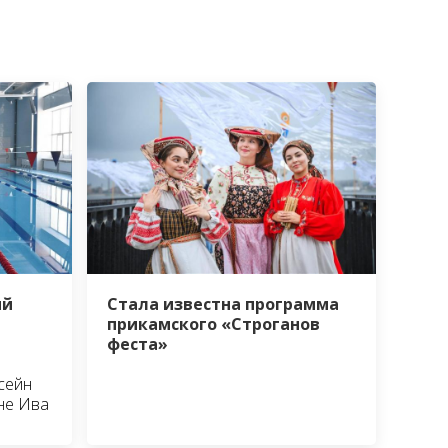
ый
Стала известна программа
прикамского «Строганов
феста»
сейн
не Ива