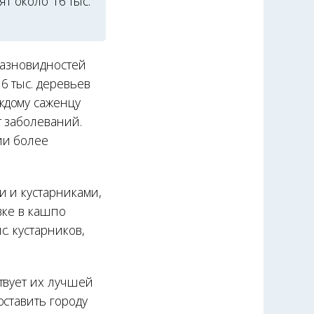
т около 16 тыс.
разновидностей
6 тыс. деревьев
ждому саженцу
 заболеваний.
ии более
и и кустарниками,
вке в кашпо
. кустарников,
твует их лучшей
ставить городу