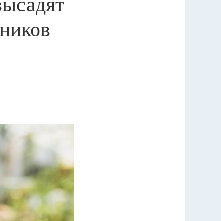
высадят
рников