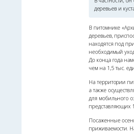
В частности, он
деревьев и куст
В питомнике «Арх
деревьев, приспо
находятся под пр
необходимый уход
До конца года на
чем на 1,5 тыс. ед
На территории пи
а также осуществ
для мобильного о
представляющих 1
Посаженные осень
приживаемости. Н