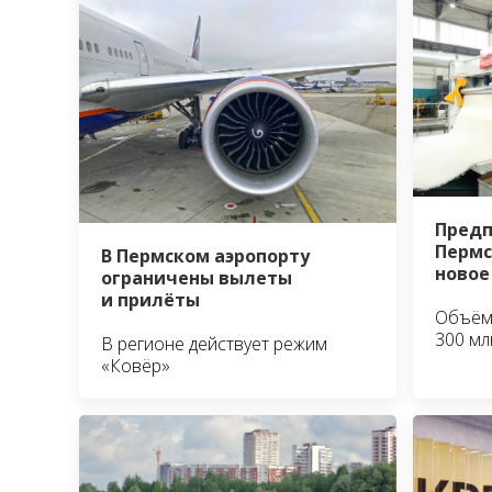
Предп
Пермс
В Пермском аэропорту
новое
ограничены вылеты
и прилёты
Объём 
300 мл
В регионе действует режим
«Ковёр»