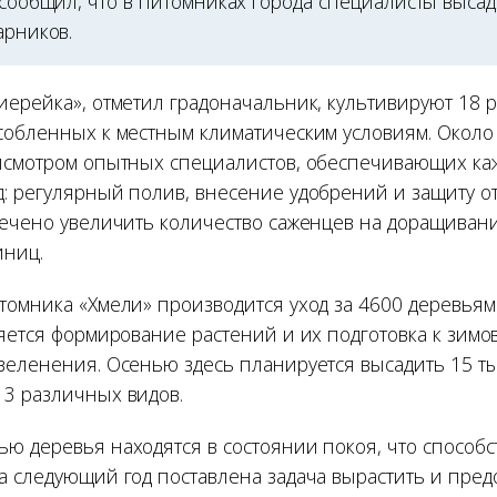
 сообщил, что в питомниках города специалисты высадя
арников.
иерейка», отметил градоначальник, культивируют 18 
собленных к местным климатическим условиям. Около 
исмотром опытных специалистов, обеспечивающих ка
: регулярный полив, внесение удобрений и защиту от
мечено увеличить количество саженцев на доращиван
иниц.
томника «Хмели» производится уход за 4600 деревьям
ляется формирование растений и их подготовка к зимо
зеленения. Осенью здесь планируется высадить 15 тыс
3 различных видов.
ю деревья находятся в состоянии покоя, что способс
а следующий год поставлена задача вырастить и предо