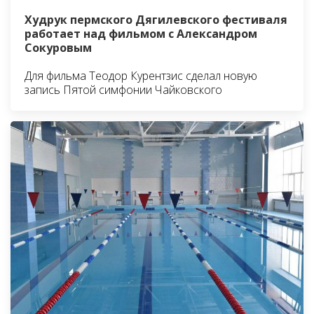
Худрук пермского Дягилевского фестиваля
работает над фильмом с Александром
Сокуровым
Для фильма Теодор Курентзис сделал новую
запись Пятой симфонии Чайковского