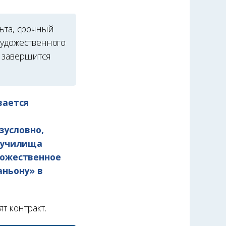
ьта, срочный
художественного
а завершится
вается
зусловно,
 училища
дожественное
аньону» в
т контракт.