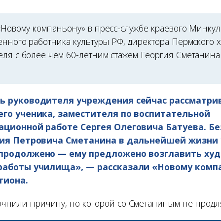
 «Новому компаньону» в пресс-службе краевого Минкул
женного работника культуры РФ, директора Пермского 
еля с более чем 60-летним стажем Георгия Сметанин
ь руководителя учреждения сейчас рассматри
его ученика, заместителя по воспитательной
ационной работе Сергея Олеговича Батуева. Бе
гия Петровича Сметанина в дальнейшей жизни
продолжено — ему предложено возглавить ху
работы училища», — рассказали «Новому комп
гиона.
очнили причину, по которой со Сметаниным не продля