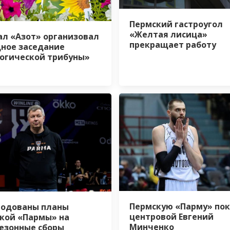
Пермский гастроугол
«Желтая лисица»
л «Азот» организовал
прекращает работу
ное заседание
огической трибуны»
Пермскую «Парму» по
одованы планы
центровой Евгений
кой «Пармы» на
Минченко
езонные сборы