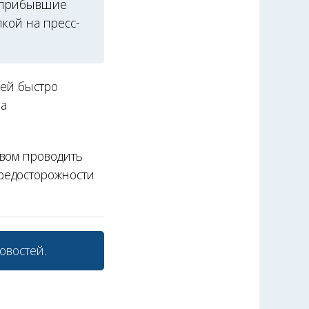
о прибывшие
лкой на пресс-
лей быстро
ла
ывом проводить
редосторожности
овостей.