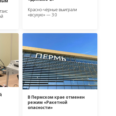
овым
Красно-чёрные выиграли
тзис
«всухую» — 3:0
ой
й
В Пермском крае отменен
режим «Ракетной
опасности»