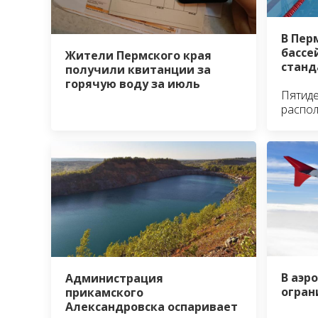
В Пер
бассе
Жители Пермского края
станд
получили квитанции за
горячую воду за июль
Пятид
распо
В аэр
Администрация
огран
прикамского
Александровска оспаривает