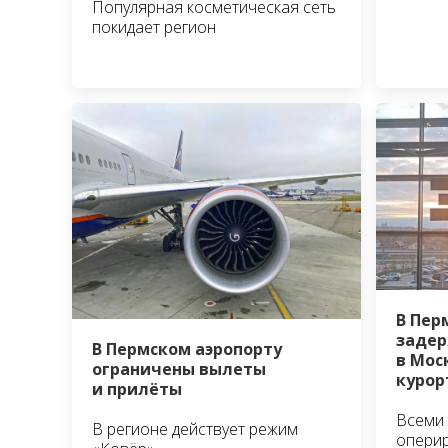
Популярная косметическая сеть
покидает регион
В Пер
задер
В Пермском аэропорту
в Мос
ограничены вылеты
курор
и прилёты
Всеми
В регионе действует режим
оперир