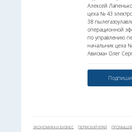
Алексей Лапенько
цеха № 43 электр
38 пылегазоулав
операционной эфф
по управлению п
начальник цеха 
Ависма» Олег Серг
Подпиши
ЭКОНОМИКА И БИЗНЕС
ПЕРМСКИЙ КРАЙ
ПРОМЫШЛ