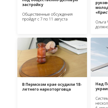
руко
застройку
молод
«Крис
Общественные обсуждения
пройдут с 7 по 11 августа
Ольга 
должно
Над П
В Пермском крае осудили 18-
украи
летнего наркоторговца
Систем
нескол