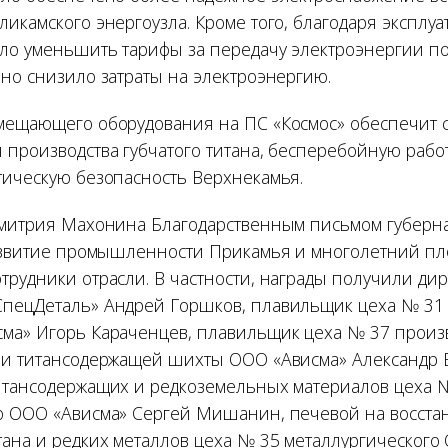
икамского энергоузла. Кроме того, благодаря эксплу
ло уменьшить тарифы за передачу электроэнергии п
ьно снизило затраты на электроэнергию.
мещающего оборудования на ПС «Космос» обеспечит 
 производства губчатого титана, бесперебойную рабо
тическую безопасность Верхнекамья.
Дмитрия Махонина Благодарственным письмом губерн
развитие промышленности Прикамья и многолетний пл
трудники отрасли. В частности, награды получили дир
пецДеталь» Андрей Горшков, плавильщик цеха № 31
ма» Игорь Караченцев, плавильщик цеха № 37 произ
 и титансодержащей шихты ООО «Ависма» Александр 
итансодержащих и редкоземельных материалов цеха 
о ООО «Ависма» Сергей Мишанин, печевой на восст
тана и редких металлов цеха № 35 металлургического