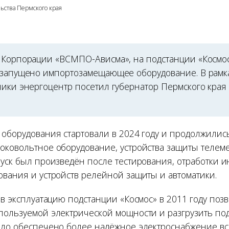
ьства Пермского края
 Корпорации «ВСМПО-Ависма», на подстанции «Космос
 запущено импортозамещающее оборудование. В рамк
ники энергоцентр посетил губернатор Пермского края
 оборудования стартовали в 2024 году и продолжились
оковольтное оборудование, устройства защиты телем
пуск был произведён после тестирования, отработки 
ования и устройств релейной защиты и автоматики.
 в эксплуатацию подстанции «Космос» в 2011 году по
пользуемой электрической мощности и разгрузить под
ыло обеспечено более надёжное электроснабжение в