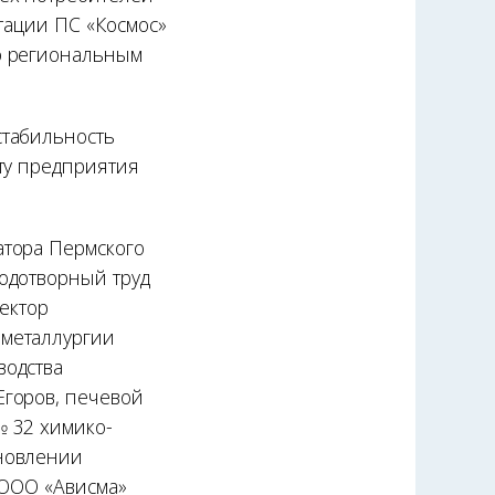
атации ПС «Космос»
о региональным
стабильность
ту предприятия
атора Пермского
одотворный труд
ектор
 металлургии
водства
Егоров, печевой
№ 32 химико-
ановлении
 ООО «Ависма»