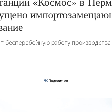
танции «Космос» в Пер
пущено импортозамещаю
вание
т бесперебойную работу производства 
Поделиться