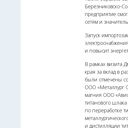
Березниковско-Сол
предприятие смог
сетям и значител
Запуск импортоза
электроснабжения
и повысит энерге
В рамках визита 
края за вклад в 
были отмечены со
ООО «Металлург С
магния ООО «Авис
титанового шлака
по переработке т
металлургическог
и дистилляции ти