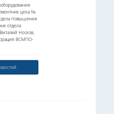
ооборудования
ремонтник цеха №
отдела повышения
ик отдела
Виталий Носков,
порация ВСМПО-
овостей.