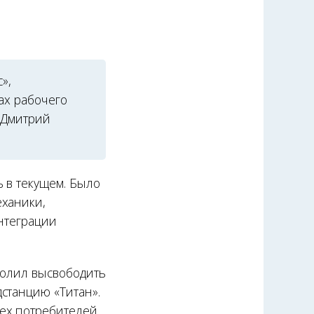
»,
ах рабочего
 Дмитрий
 в текущем. Было
еханики,
интеграции
зволил высвободить
станцию «Титан».
сех потребителей