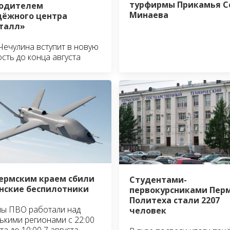
турфирмы Прикамья С
водителем
Минаева
ёжного центра
талл»
Чечулина вступит в новую
сть до конца августа
ермским краем сбили
Студентами-
нские беспилотники
первокурсниками Пер
Политеха стали 2207
ы ПВО работали над
человек
ькими регионами с 22:00