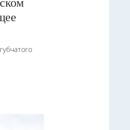
мском
щее
губчатого