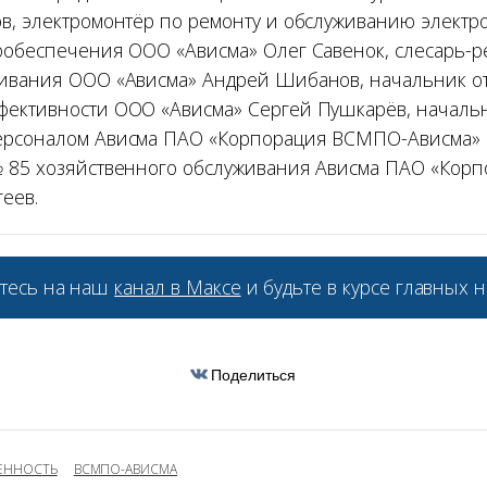
в, электромонтёр по ремонту и обслуживанию электр
ообеспечения ООО «Ависма» Олег Савенок, слесарь-
ливания ООО «Ависма» Андрей Шибанов, начальник 
ективности ООО «Ависма» Сергей Пушкарёв, начальн
ерсоналом Ависма ПАО «Корпорация ВСМПО-Ависма» 
№ 85 хозяйственного обслуживания Ависма ПАО «Кор
еев.
тесь на наш
канал в Максе
и будьте в курсе главных н
Поделиться
ЕННОСТЬ
ВСМПО-АВИСМА