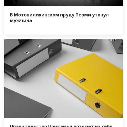
В Мотовилихинском пруду Перми утонул
мужчина
Правительство Прикамья возьмёт на себя