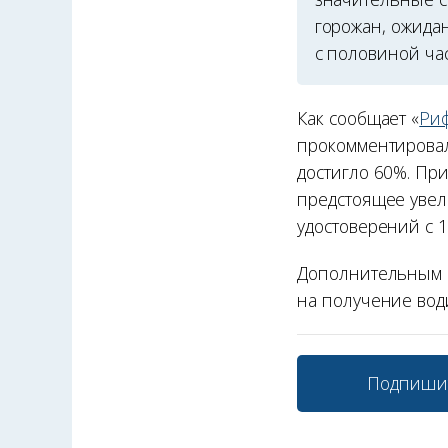
горожан, ожида
с половиной час
Как сообщает «
Ри
прокомментировал
достигло 60%. Пр
предстоящее увел
удостоверений с 1
Дополнительным ф
на получение вод
Подпиши