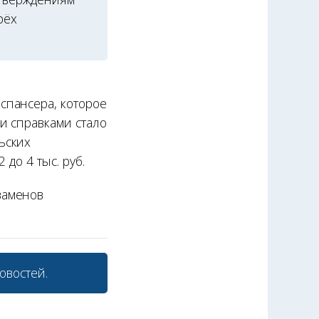
рёх
спансера, которое
и справками стало
ьских
до 4 тыс. руб.
заменов
овостей.