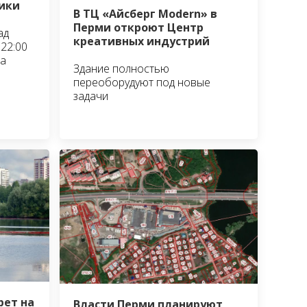
ики
В ТЦ «Айсберг Modern» в
Перми откроют Центр
ад
креативных индустрий
22:00
та
Здание полностью
переоборудуют под новые
задачи
рет на
Власти Перми планируют