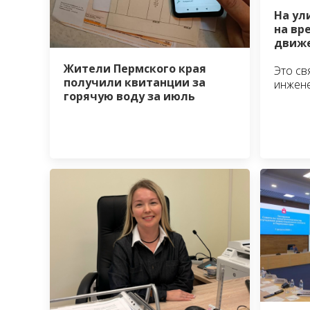
На ул
на вр
движе
Жители Пермского края
Это св
получили квитанции за
инжен
горячую воду за июль