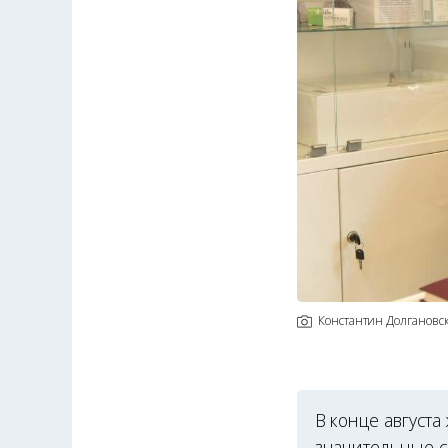
Константин Долгановс
В конце август
значительные с