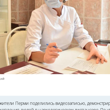
кий
а жители Перми поделились видеозаписью, демонстр
копления людей в наркологическом диспансере. По 