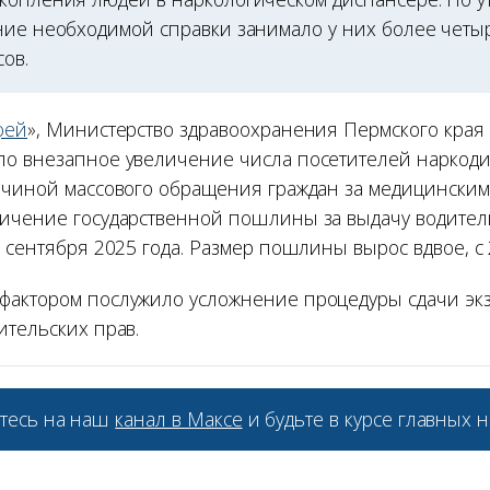
ние необходимой справки занимало у них более четы
ов.
фей
», Министерство здравоохранения Пермского края
о внезапное увеличение числа посетителей наркоди
ичиной массового обращения граждан за медицинским
ичение государственной пошлины за выдачу водител
 сентября 2025 года. Размер пошлины вырос вдвое, с 2 
актором послужило усложнение процедуры сдачи эк
ительских прав.
тесь на наш
канал в Максе
и будьте в курсе главных н