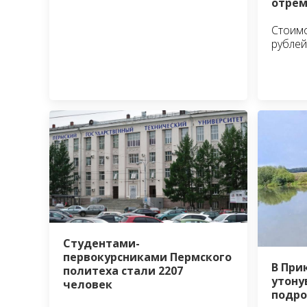
отрем
Стоимо
рублей
Студентами-
первокурсниками Пермского
В При
политеха стали 2207
утону
человек
подро