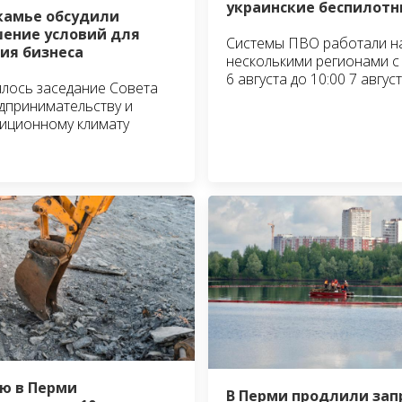
украинские беспилотн
камье обсудили
ение условий для
Системы ПВО работали н
ия бизнеса
несколькими регионами с 
6 августа до 10:00 7 авгус
лось заседание Совета
дпринимательству и
иционному климату
ю в Перми
В Перми продлили зап