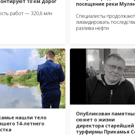
онтируют 10 км дорог
посещение реки Муля
сть работ — 320,6 млн
Специалисты продолжают
ликвидировать последств
разлива нефти
Опубликован памятны
камье нашли тело
сюжет о жизни
вшего 14-летнего
директора старейшей
стка
турфирмы Прикамья С