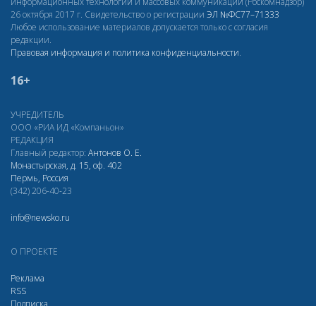
информационных технологий и массовых коммуникаций (Роскомнадзор)
26 октября 2017 г. Свидетельство о регистрации
ЭЛ
№ФС77–71333
Любое использование материалов допускается только с согласия
редакции.
Правовая информация и политика конфиденциальности
.
16+
УЧРЕДИТЕЛЬ
ООО «РИА ИД «Компаньон»
РЕДАКЦИЯ
Главный редактор:
Антонов О. Е.
Монастырская, д. 15, оф. 402
Пермь, Россия
(342) 206-40-23
info@newsko.ru
О ПРОЕКТЕ
Реклама
RSS
Подписка