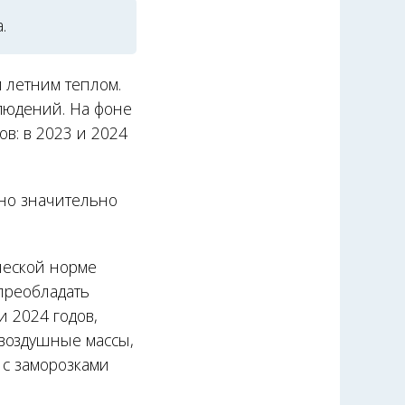
.
 летним теплом.
блюдений. На фоне
в: в 2023 и 2024
 но значительно
ической норме
 преобладать
и 2024 годов,
 воздушные массы,
 с заморозками