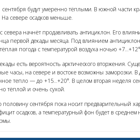
 сентября будут умеренно тёплыми. В южной части кр
. На севере осадков меньше.
 с севера начнёт продавливать антициклон. Его влиян
онца первой декады месяца. Под влиянием антициклон
 тёплая погода с температурой воздуха ночью +7…+12°
декады есть вероятность арктического вторжения. Сущ
ные часы, на севере и востоке возможны заморозки. В
нное тепло — до +15…+20°. В целом вторая неделя се
но тёплой и очень сухой.
ю половину сентября пока носит предварительный хар
фицит осадков, а температурный фон будет в среднем 
рмы.