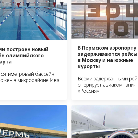
В Пермском аэропорту
ми построен новый
задерживаются рейсы
йн олимпийского
в Москву и на южные
арта
курорты
есятиметровый бассейн
Всеми задержанными рей
ложен в микрорайоне Ива
оперирует авиакомпания
«Россия»