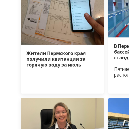
В Пер
бассе
Жители Пермского края
станд
получили квитанции за
горячую воду за июль
Пятид
распо