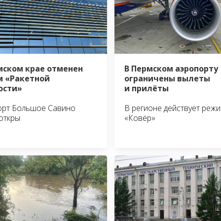
мском крае отменен
В Пермском аэропорту
 «Ракетной
ограничены вылеты
ости»
и прилёты
орт Большое Савино
В регионе действует реж
откры
«Ковёр»