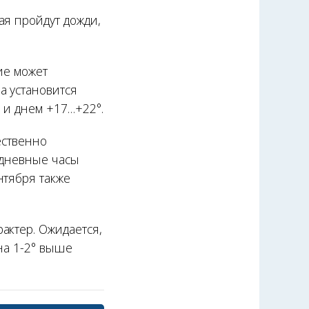
ая пройдут дожди,
ие может
а установится
 и днем +17…+22°.
ественно
 дневные часы
нтября также
актер. Ожидается,
на 1-2° выше