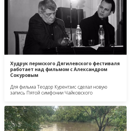
Худрук пермского Дягилевского фестиваля
работает над фильмом с Александром
Сокуровым
Для фильма Теодор Курентзис сделал новую
запись Пятой симфонии Чайковского