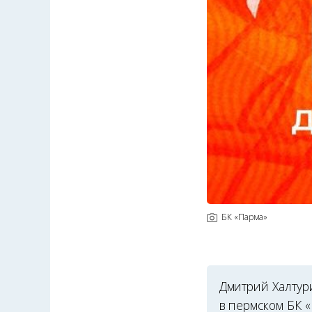
БК «Парма»
Дмитрий Халтур
в пермском БК «