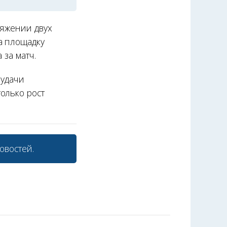
тяжении двух
а площадку
 за матч.
 удачи
олько рост
овостей.