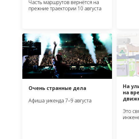
Часть маршрутов вернётся на
прежние траектории 10 августа
На ул
Очень странные дела
на вр
движе
Афиша уикенда 7–9 августа
Это св
инжен