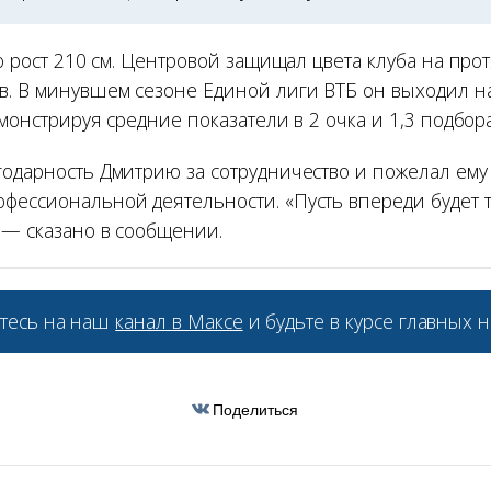
го рост 210 см. Центровой защищал цвета клуба на про
в. В минувшем сезоне Единой лиги ВТБ он выходил н
емонстрируя средние показатели в 2 очка и 1,3 подбора
годарность Дмитрию за сотрудничество и пожелал ему
фессиональной деятельности. «Пусть впереди будет т
 — сказано в сообщении.
тесь на наш
канал в Максе
и будьте в курсе главных н
Поделиться