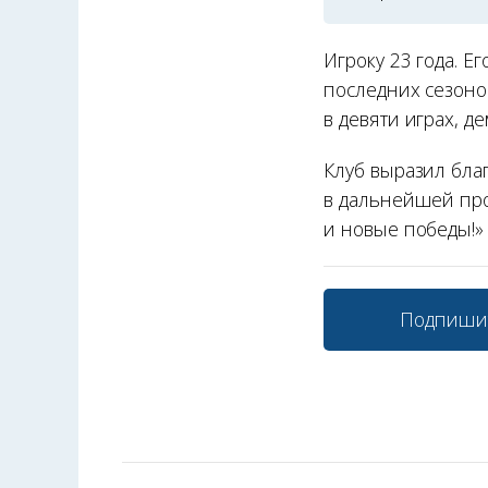
Игроку 23 года. Е
последних сезоно
в девяти играх, д
Клуб выразил бла
в дальнейшей про
и новые победы!»
Подпиши