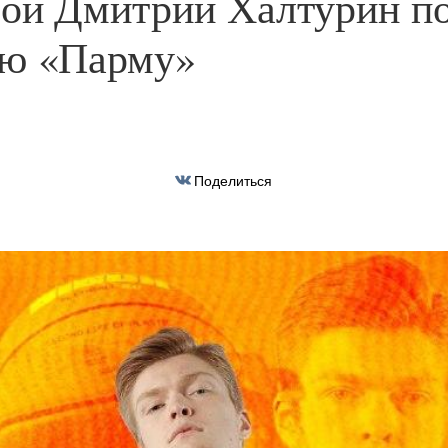
ой Дмитрий Халтурин п
ую «Парму»
Поделиться