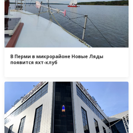
В Перми в микрорайоне Новые Ляды
появится яхт-клуб