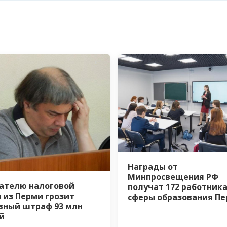
Награды от
Минпросвещения РФ
ателю налоговой
получат 172 работник
 из Перми грозит
сферы образования П
вный штраф 93 млн
й