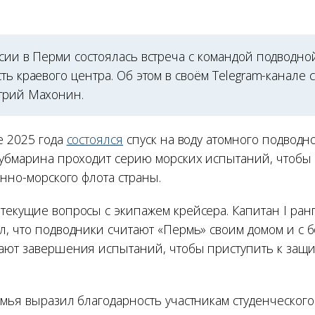
сии в Перми состоялась встреча с командой подводно
ть краевого центра. Об этом в своём Telegram-канале
трий Махонин.
е 2025 года
состоялся
спуск на воду атомного подводн
субмарина проходит серию морских испытаний, чтоб
енно-морского флота страны.
текущие вопросы с экипажем крейсера. Капитан I ран
л, что подводники считают «Пермь» своим домом и с
ают завершения испытаний, чтобы приступить к защи
амья выразил благодарность участникам студенческого