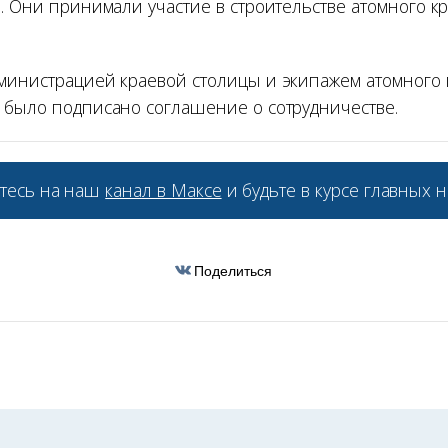
я. Они принимали участие в строительстве атомного к
министрацией краевой столицы и экипажем атомного
 было подписано соглашение о сотрудничестве.
тесь на наш
канал в Максе
и будьте в курсе главных н
Поделиться