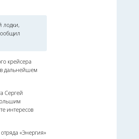
й лодки,
 сообщил
ого крейсера
ы в дальнейшем
га Сергей
 большим
те интересов
 отряда «Энергия»