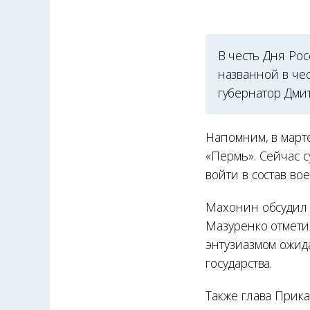
В честь Дня Рос
названной в чес
губернатор Дми
Напомним, в март
«Пермь». Сейчас 
войти в состав во
Махонин обсудил 
Мазуренко отмети
энтузиазмом ожид
государства.
Также глава Прик