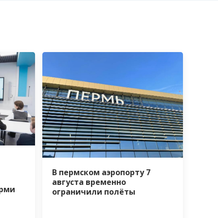
В пермском аэропорту 7
а
августа временно
ерми
ограничили полёты