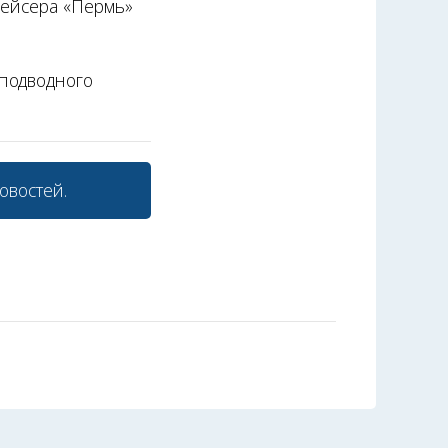
рейсера «Пермь»
 подводного
овостей.