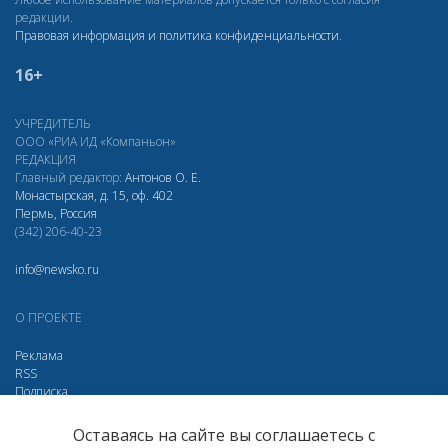
редакции.
Правовая информация и политика конфиденциальности
.
16+
УЧРЕДИТЕЛЬ
ООО «РИА ИД «Компаньон»
РЕДАКЦИЯ
Главный редактор:
Антонов О. Е.
Монастырская, д. 15, оф. 402
Пермь, Россия
(342) 206-40-23
info@newsko.ru
О ПРОЕКТЕ
Реклама
RSS
Подписка
Дзен
Макс
Вконтакте
Одноклассники
Оставаясь на сайте вы соглашаетесь с