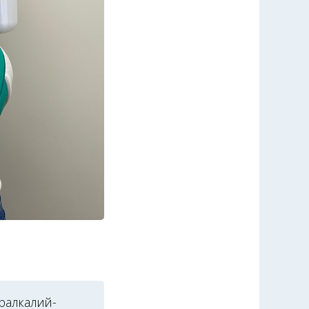
ралкалий-