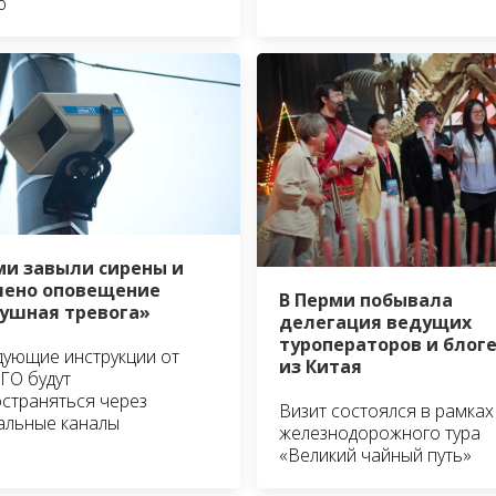
ю
ми завыли сирены и
ено оповещение
В Перми побывала
ушная тревога»
делегация ведущих
туроператоров и блог
ующие инструкции от
из Китая
ГО будут
страняться через
Визит состоялся в рамках
альные каналы
железнодорожного тура
«Великий чайный путь»