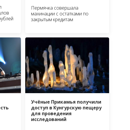
л
Пермячка совершала
улов
махинации с остатками по
рублей
закрытым кредитам
Учёные Прикамья получили
есть
доступ в Кунгурскую пещеру
для проведения
исследований