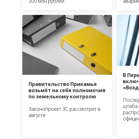
300 млн рублей
авари
В Пер
включ
Правительство Прикамья
«Возд
возьмёт на себя полномочия
по земельному контролю
Послед
штаба 
Законопроект ЗС рассмотрит в
распро
августе
офици