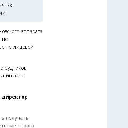
гичное
ии.
овского аппарата.
ние
юстно-лицевой
сотрудников
дицинского
— директор
ть получать
етение нового