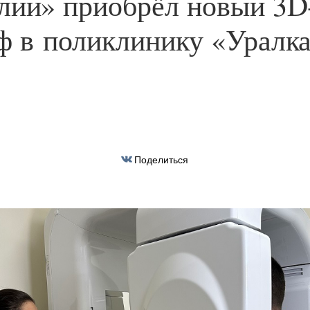
лий» приобрёл новый 3D
ф в поликлинику «Уралк
Поделиться