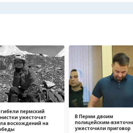
 гибели пермский
В Перми двоим
нистки ужесточат
полицейским-взяточн
ла восхождений на
ужесточили приговор
обеды