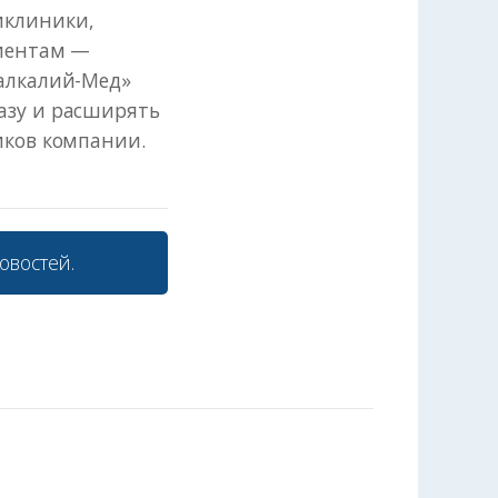
иклиники,
циентам —
ралкалий-Мед»
азу и расширять
иков компании.
овостей.