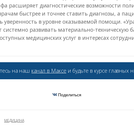
афа расширяет диагностические возможности пол
врачам быстрее и точнее ставить диагнозы, а па
ь уверенность в уровне оказываемой помощи. «У
т системно развивать материально-техническую б
оступных медицинских услуг в интересах сотрудн
тесь на наш
канал в Максе
и будьте в курсе главных н
Поделиться
МЕДИЦИНА