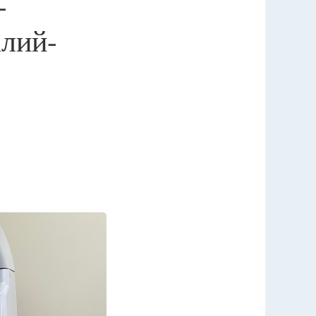
-
алий-