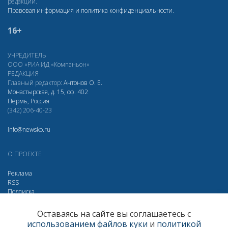
редакции.
Правовая информация и политика конфиденциальности
.
16+
УЧРЕДИТЕЛЬ
ООО «РИА ИД «Компаньон»
РЕДАКЦИЯ
Главный редактор:
Антонов О. Е.
Монастырская, д. 15, оф. 402
Пермь, Россия
(342) 206-40-23
info@newsko.ru
О ПРОЕКТЕ
Реклама
RSS
Подписка
Дзен
Макс
Вконтакте
Одноклассники
Оставаясь на сайте вы соглашаетесь с
использованием файлов куки
и
политикой