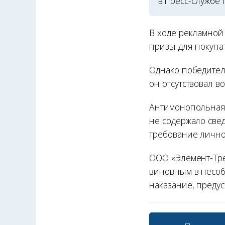
в пресс-службе
В ходе рекламной
призы для покупа
Однако победител
он отсутствовал в
Антимонопольная 
не содержало све
требование лично
ООО «Элемент-Тре
виновным в несоб
наказание, преду