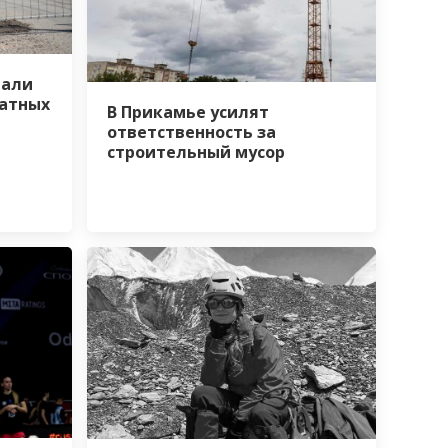
вали
ратных
В Прикамье усилят
ответственность за
строительный мусор