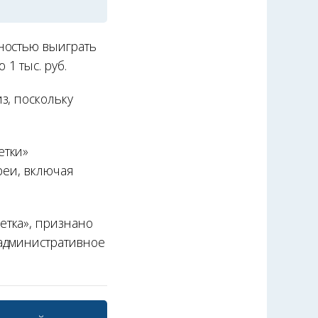
ностью выиграть
1 тыс. руб.
з, поскольку
етки»
реи, включая
етка», признано
 административное