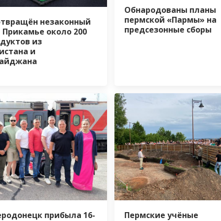
Обнародованы планы
пермской «Пармы» на
твращён незаконный
предсезонные сборы
в Прикамье около 200
одуктов из
истана и
байджана
еродонецк прибыла 16-
Пермские учёные