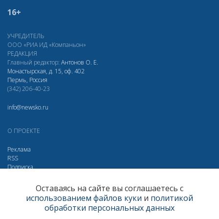
16+
УЧРЕДИТЕЛЬ
ООО «РИА ИД «Компаньон»
РЕДАКЦИЯ
Главный редактор:
Антонов О. Е.
Монастырская, д. 15, оф. 402
Пермь, Россия
(342) 206-40-23
info@newsko.ru
О ПРОЕКТЕ
Реклама
RSS
Подписка
Дзен
Макс
Вконтакте
Одноклассники
Оставаясь на сайте вы соглашаетесь с
использованием файлов куки
и
политикой
Яндекс.Метрика за 30 дней
обработки персональных данных
Визиты
292196