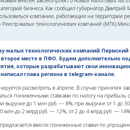
икамья внесён законопроект о новых налоговых льго
категорий бизнеса. Как сообщил губернатор Дмитрий 
пользоваться компании, работающие на территории р
 Реестр малых технологических компаний (МТК) Мин
ву малых технологических компаний Пермский
 второе место в ПФО. Будем дополнительно п
ятия, которые разрабатывают свои инновацио
написал глава региона в telegram-канале.
нируется рассмотреть в апреле. В случае принятия з
ваться пониженными ставками по налогу на прибыль 
При выручке до 1 млн руб. — 8%, при выручке от 1 до 3
0 млн до 2 млрд руб. — 12%, от 2 до 4 млрд руб. — 14%
 предлагается ввести пониженные ставки по упрощён