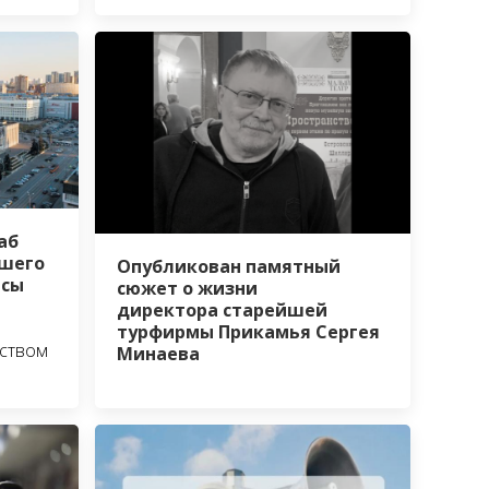
аб
шего
Опубликован памятный
йсы
сюжет о жизни
директора старейшей
турфирмы Прикамья Сергея
ьством
Минаева