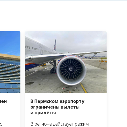
нен
В Пермском аэропорту
ограничены вылеты
и прилёты
о
В регионе действует режим