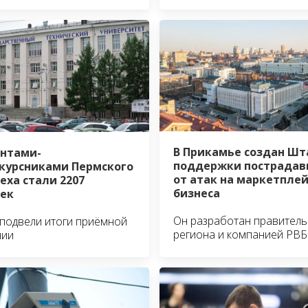
В Прикамье создан Шт
нтами-
поддержки пострадав
курсниками Пермского
от атак на маркетпле
еха стали 2207
бизнеса
ек
Он разработан правител
 подвели итоги приёмной
региона и компанией РВБ
нии