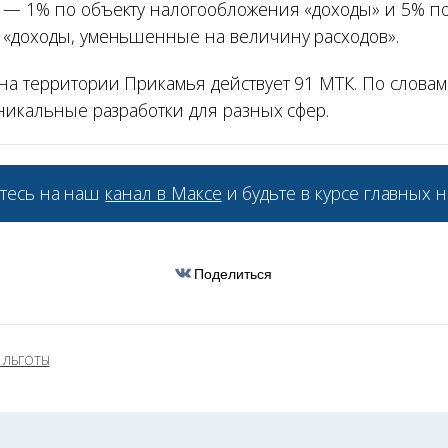
— 1% по объекту налогообложения «доходы» и 5% по
«доходы, уменьшенные на величину расходов».
на территории Прикамья действует 91 МТК. По словам
уникальные разработки для разных сфер.
тесь на наш
канал в Максе
и будьте в курсе главных н
Поделиться
 ЛЬГОТЫ