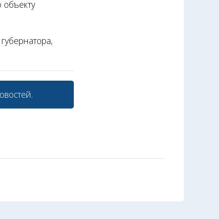
 объекту
 губернатора,
овостей.