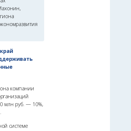
тах
Махонин,
егиона
экономразвития
 край
оддерживать
нные
акона компании
организаций
00 млн руб. — 10%,
.
ной системе