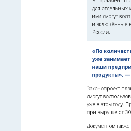
В парламент Пр
для отдельных 
ими смогут вос
и включённые в
России.
«По количест
уже занимает
наши предпри
продукты», — 
Законопроект пла
смогут воспользо
уже в этом году. 
при выручке от 30
Документом также