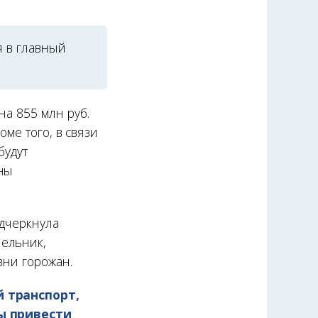
я в главный
на 855 млн руб.
роме того, в связи
будут
ены
одчеркнула
Мельник,
изни горожан.
 транспорт,
ы привести