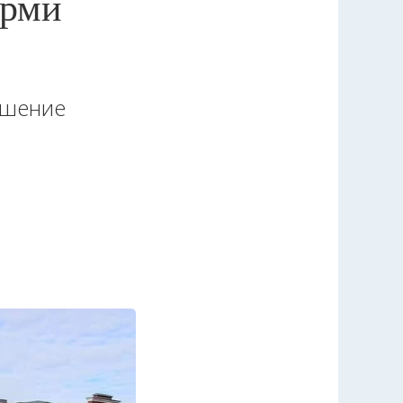
ерми
чшение