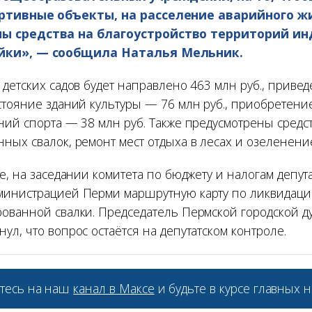
ортивные объекты, на расселение аварийного ж
ы средства на благоустройство территорий и
йки», — сообщила Наталья Мельник.
детских садов будет направлено 463 млн руб., приве
стояние зданий культуры — 76 млн руб., приобретени
ний спорта — 38 млн руб. Также предусмотрены средс
ных свалок, ремонт мест отдыха в лесах и озеленени
е, на заседании комитета по бюджету и налогам депут
министрацией Перми маршрутную карту по ликвидац
ованной свалки. Председатель Пермской городской 
л, что вопрос остаётся на депутатском контроле.
тесь на наш
канал в Максе
и будьте в курсе главных н