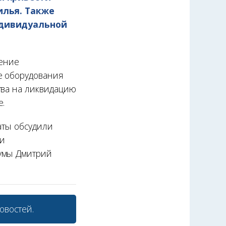
илья. Также
ндивидуальной
дение
е оборудования
тва на ликвидацию
е.
аты обсудили
ии
думы Дмитрий
овостей.