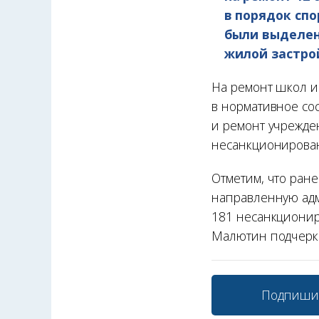
в порядок сп
были выделен
жилой застро
На ремонт школ и 
в нормативное со
и ремонт учрежде
несанкционирован
Отметим, что ране
направленную ад
181 несанкционир
Малютин подчеркну
Подпиши