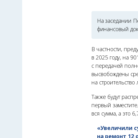
На заседании П
финансовый док
В частности, пред
в 2025 году, на 90
с передачей полно
высвобождены сре
на строительство 
Также будут распр
первый заместите
вся сумма, а это 6
«Увеличили с
на ремонт 12