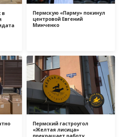
Пермскую «Парму» покинул
 в
центровой Евгений
и
Минченко
идата
атно
Пермский гастроугол
«Желтая лисица»
прекращает работу