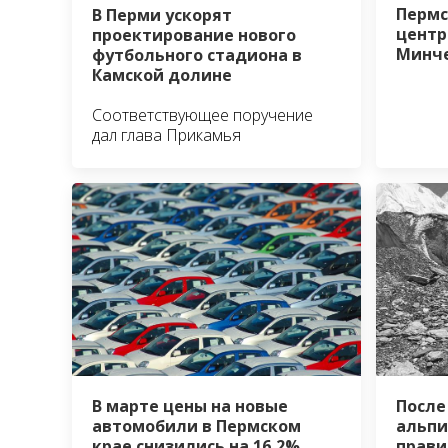
Пермс
В Перми ускорят
центр
проектирование нового
Минч
футбольного стадиона в
Камской долине
Соответствующее поручение
дал глава Прикамья
В марте цены на новые
После
автомобили в Пермском
альпи
крае снизились на 16,2%
прави