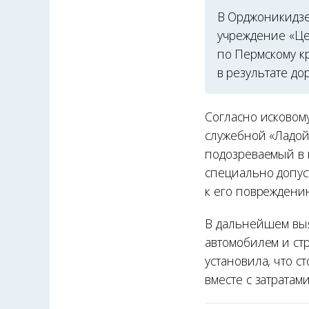
В Орджоникидзе
учреждение «Це
по Пермскому к
в результате д
Согласно исковом
служебной «Ладой
подозреваемый в 
специально допус
к его повреждени
В дальнейшем выя
автомобилем и стр
установила, что с
вместе с затратам