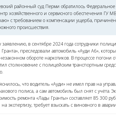
вский районный суд Перми обратилось Федеральное
нтр хозяйственного и сервисного обеспечения ГУ М
раю» с требованием о компенсации ущерба, причинё
орожного происшествия.
у заявлению, в сентябре 2024 года сотрудники полици
 Гранта», преследовали автомобиль «Ауди А6», котор
незаконном обороте наркотиков. В процессе погони о
тил столкновение с полицейским транспортным сред
ю.
снилось, что водитель «Ауди» не имел прав на упра
ахового полиса, а сам автомобиль был снят с учёта. Э
тоимость ремонта «Лады Гранты» составляет 85 300 руб.
и на экспертизу, требует взыскать с виновного в аварии