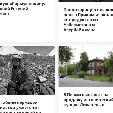
кую «Парму» покинул
овой Евгений
Предотвращён незако
енко
ввоз в Прикамье около
кг продуктов из
Узбекистана и
Азербайджана
В Перми выставят на
продажу исторически
 гибели пермской
купцов Лихачёвых
нистки ужесточат
ла восхождений на