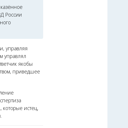
 казённое
ВД России
нного
и, управляя
ым управлял
тветчик якобы
ством, приведшее
вление
кспертиза
, которые истец,
.