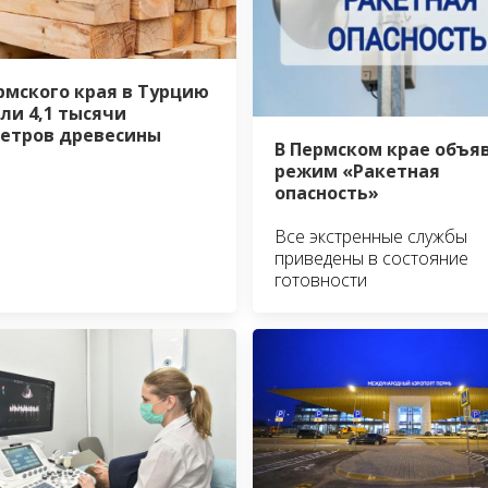
рмского края в Турцию
ли 4,1 тысячи
етров древесины
В Пермском крае объя
режим «Ракетная
опасность»
Все экстренные службы
приведены в состояние
готовности