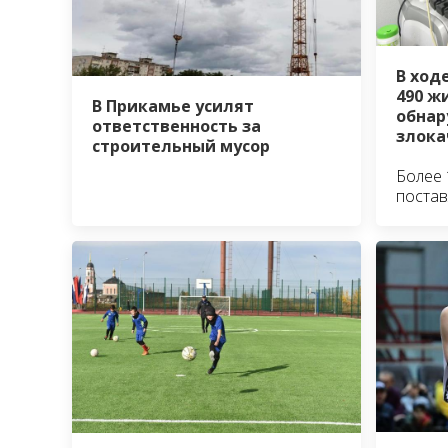
В ход
490 ж
В Прикамье усилят
обна
ответственность за
злока
строительный мусор
Более 
постав