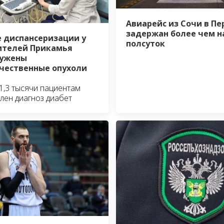
Авиарейс из Сочи в Пе
задержан более чем н
е диспансеризации у
полсуток
ителей Прикамья
ружены
чественные опухоли
1,3 тысячи пациентам
лен диагноз диабет