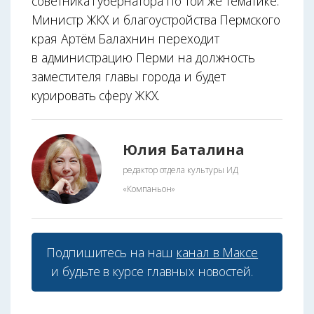
советника губернатора по той же тематике.
Министр ЖКХ и благоустройства Пермского
края Артём Балахнин переходит
в администрацию Перми на должность
заместителя главы города и будет
курировать сферу ЖКХ.
Юлия Баталина
редактор отдела культуры ИД
«Компаньон»
Подпишитесь на наш
канал в Максе
и будьте в курсе главных новостей.