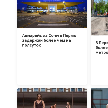
Авиарейс из Сочи в Пермь
задержан более чем на
В Пер
полсуток
более
метро