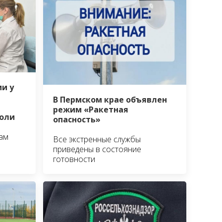
и у
я
В Пермском крае объявлен
режим «Ракетная
холи
опасность»
там
Все экстренные службы
приведены в состояние
готовности