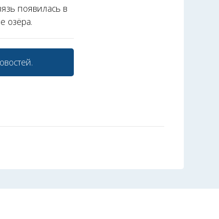
вязь появилась в
е озёра.
овостей.