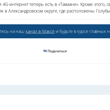
 4G-интернет теперь есть в «Такмане». Кроме этого, с
як в Александровском округе, где расположены Голубы
тесь на наш
канал в Максе
и будьте в курсе главных н
Поделиться