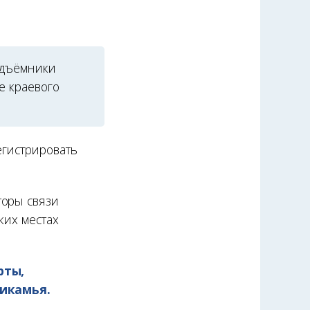
подъёмники
е краевого
егистрировать
торы связи
ких местах
рты,
рикамья.