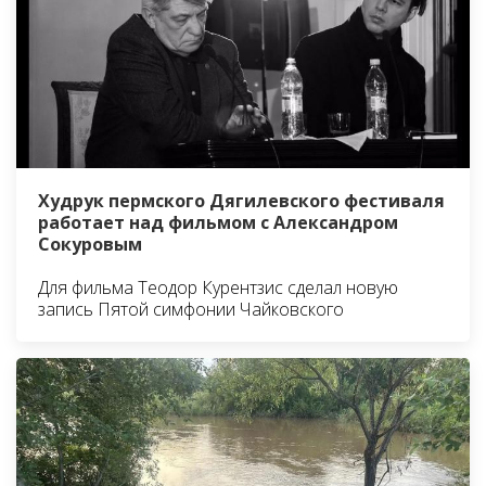
Худрук пермского Дягилевского фестиваля
работает над фильмом с Александром
Сокуровым
Для фильма Теодор Курентзис сделал новую
запись Пятой симфонии Чайковского