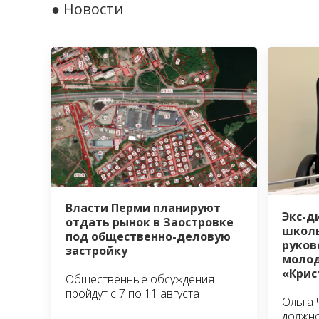
● Новости
Власти Перми планируют
Экс-д
отдать рынок в Заостровке
школы
под общественно-деловую
руко
застройку
молод
«Крис
Общественные обсуждения
пройдут с 7 по 11 августа
Ольга 
должно