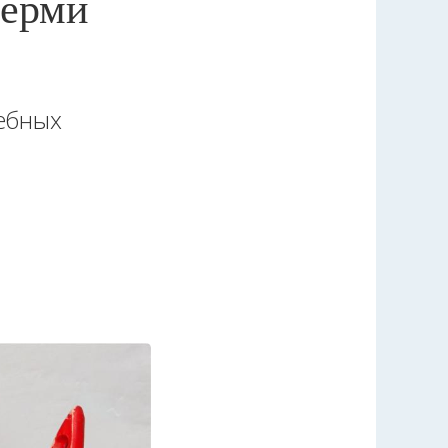
Перми
ебных