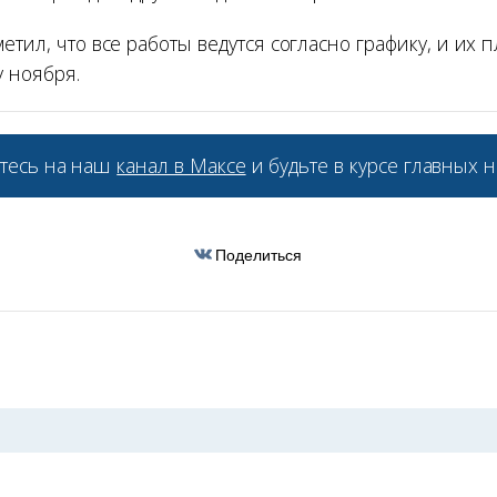
етил, что все работы ведутся согласно графику, и их 
у ноября.
тесь на наш
канал в Максе
и будьте в курсе главных н
Поделиться