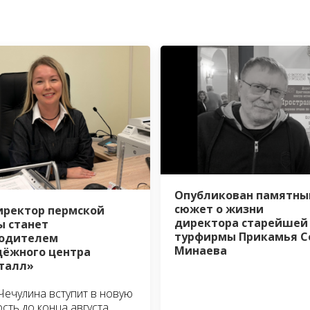
Опубликован памятны
сюжет о жизни
иректор пермской
директора старейшей
 станет
турфирмы Прикамья С
водителем
Минаева
ёжного центра
талл»
Чечулина вступит в новую
сть до конца августа