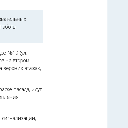
овательных
 Работы
ее №10 (ул.
ов на втором
а верхних этажах,
аске фасада, идут
репления
, сигнализации,