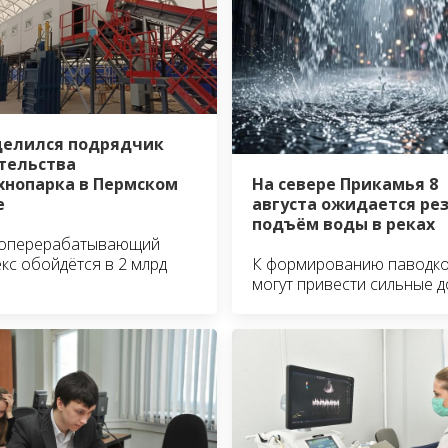
елился подрядчик
тельства
На севере Прикамья 8
хнопарка в Пермском
августа ожидается ре
е
подъём воды в реках
оперерабатывающий
К формированию паводк
кс обойдётся в 2 млрд
могут привести сильные 