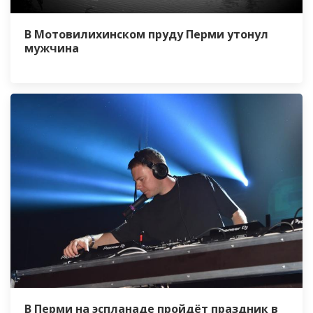
В Мотовилихинском пруду Перми утонул
мужчина
В Перми на эспланаде пройдёт праздник в