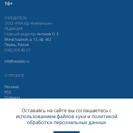
16+
УЧРЕДИТЕЛЬ
ООО «РИА ИД «Компаньон»
РЕДАКЦИЯ
Главный редактор:
Антонов О. Е.
Монастырская, д. 15, оф. 402
Пермь, Россия
(342) 206-40-23
info@newsko.ru
О ПРОЕКТЕ
Реклама
RSS
Подписка
Дзен
Макс
Вконтакте
Одноклассники
Оставаясь на сайте вы соглашаетесь с
использованием файлов куки
и
политикой
Яндекс.Метрика за 30 дней
обработки персональных данных
Визиты
300243
Просмотры
465586