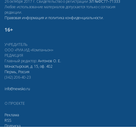
26 октября 2017 г. Свидетельство о регистрации
ЭЛ
№ФС77–71333
Любое использование материалов допускается только с согласия
редакции.
Правовая информация и политика конфиденциальности
.
16+
УЧРЕДИТЕЛЬ
ООО «РИА ИД «Компаньон»
РЕДАКЦИЯ
Главный редактор:
Антонов О. Е.
Монастырская, д. 15, оф. 402
Пермь, Россия
(342) 206-40-23
info@newsko.ru
О ПРОЕКТЕ
Реклама
RSS
Подписка
Дзен
Макс
Вконтакте