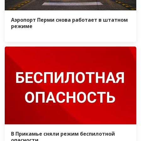
Аэропорт Перми снова работает в штатном
режиме
В Прикамье сняли режим беспилотной
опасности